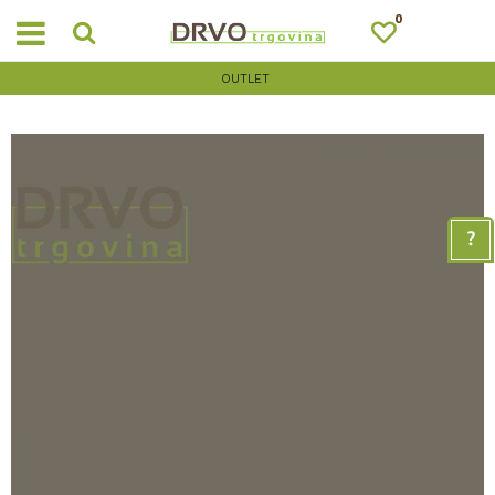
0
OUTLET