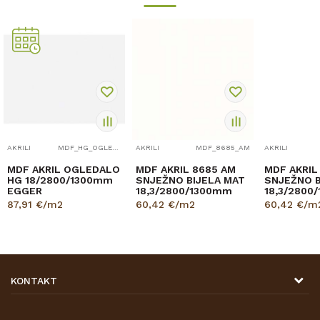
AKRILI
MDF_HG_OGLEDALO
AKRILI
MDF_8685_AM
AKRILI
MDF AKRIL OGLEDALO
MDF AKRIL 8685 AM
MDF AKRIL
HG 18/2800/1300mm
SNJEŽNO BIJELA MAT
SNJEŽNO B
EGGER
18,3/2800/1300mm
18,3/2800
87,91
€/m2
60,42
€/m2
60,42
€/m
KONTAKT
DRVONA D.O.O.
Antuna Mihanovića 7,