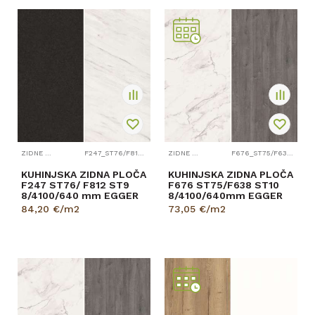
ZIDNE PLOČE
F247_ST76/F812_ST9
ZIDNE PLOČE
F676_ST75/F638_ST10
KUHINJSKA ZIDNA PLOČA
KUHINJSKA ZIDNA PLOČA
F247 ST76/ F812 ST9
F676 ST75/F638 ST10
8/4100/640 mm EGGER
8/4100/640mm EGGER
84,20
€/m2
73,05
€/m2