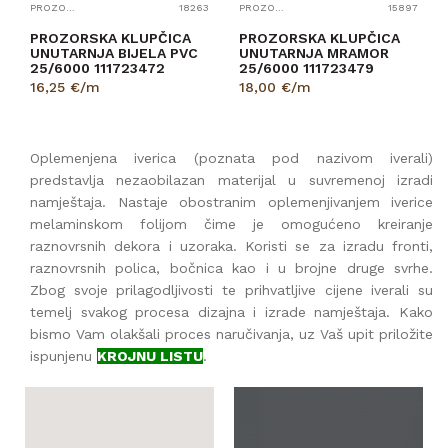
PROZORSKE KLUPČICE
18263
PROZORSKE KLUPČICE
15897
PROZORSKA KLUPČICA
PROZORSKA KLUPČICA
UNUTARNJA BIJELA PVC
UNUTARNJA MRAMOR
25/6000 111723472
25/6000 111723479
16,25
€/m
18,00
€/m
Oplemenjena iverica (poznata pod nazivom iverali)
predstavlja nezaobilazan materijal u suvremenoj izradi
namještaja. Nastaje obostranim oplemenjivanjem iverice
melaminskom folijom čime je omogućeno kreiranje
raznovrsnih dekora i uzoraka. Koristi se za izradu fronti,
raznovrsnih polica, bočnica kao i u brojne druge svrhe.
Zbog svoje prilagodljivosti te prihvatljive cijene iverali su
temelj svakog procesa dizajna i izrade namještaja. Kako
bismo Vam olakšali proces naručivanja, uz Vaš upit priložite
ispunjenu
KROJNU LISTU
.