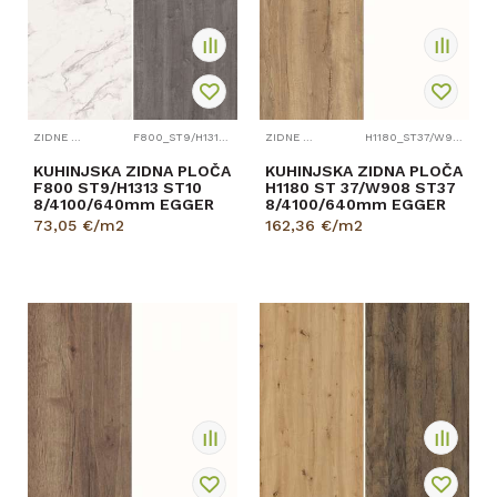
ZIDNE PLOČE
F800_ST9/H1313_ST10
ZIDNE PLOČE
H1180_ST37/W908_ST37
KUHINJSKA ZIDNA PLOČA
KUHINJSKA ZIDNA PLOČA
F800 ST9/H1313 ST10
H1180 ST 37/W908 ST37
8/4100/640mm EGGER
8/4100/640mm EGGER
73,05
€/m2
162,36
€/m2
PROVJERITE
DOSTUPNOST