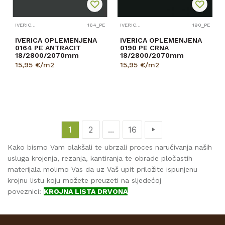
IVERICA OPLEMENJENA
164_PE
IVERICA OPLEMENJENA
190_PE
IVERICA OPLEMENJENA
IVERICA OPLEMENJENA
0164 PE ANTRACIT
0190 PE CRNA
18/2800/2070mm
18/2800/2070mm
15,95
€/m2
15,95
€/m2
1
2
...
16
Kako bismo Vam olakšali te ubrzali proces naručivanja naših
usluga krojenja, rezanja, kantiranja te obrade pločastih
materijala molimo Vas da uz Vaš upit priložite ispunjenu
krojnu listu koju možete preuzeti na sljedećoj
poveznici:
KROJNA LISTA DRVONA