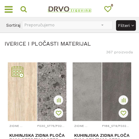
0
SIGURNO ONLINE PLAĆANJE
Sortiraj
Filteri
IVERICE I PLOČASTI MATERIJAL
367
proizvoda
ZIDNE PLOČE
F030_ST75/F021_ST75
ZIDNE PLOČE
F186_ST9/F032_ST78
KUHINJSKA ZIDNA PLOČA
KUHINJSKA ZIDNA PLOČA