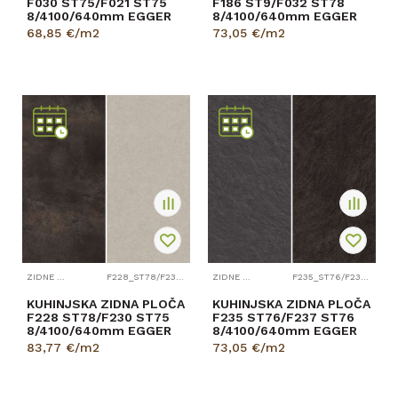
F030 ST75/F021 ST75
F186 ST9/F032 ST78
8/4100/640mm EGGER
8/4100/640mm EGGER
68,85
€/m2
73,05
€/m2
ZIDNE PLOČE
F228_ST78/F230_ST75
ZIDNE PLOČE
F235_ST76/F237_ST76
KUHINJSKA ZIDNA PLOČA
KUHINJSKA ZIDNA PLOČA
F228 ST78/F230 ST75
F235 ST76/F237 ST76
8/4100/640mm EGGER
8/4100/640mm EGGER
83,77
€/m2
73,05
€/m2