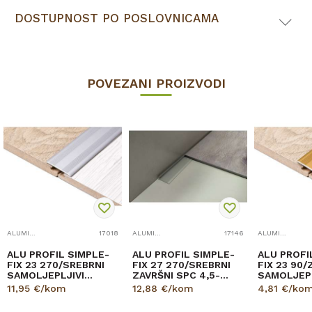
DOSTUPNOST PO POSLOVNICAMA
POVEZANI PROIZVODI
ALUMINIJSKI PROFILI
17018
ALUMINIJSKI PROFILI
17146
ALUMINIJSKI PROFILI
ALU PROFIL SIMPLE-
ALU PROFIL SIMPLE-
ALU PROFI
FIX 23 270/SREBRNI
FIX 27 270/SREBRNI
FIX 23 90/
SAMOLJEPLJIVI
ZAVRŠNI SPC 4,5-
SAMOLJEPL
PRIJELAZNI RAVNI
5,5mm
PRIJELAZN
11,95
€/kom
12,88
€/kom
4,81
€/ko
28mm
28mm