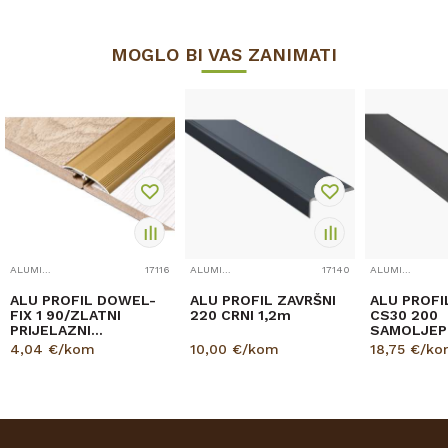
MOGLO BI VAS ZANIMATI
ALUMINIJSKI PROFILI
17116
ALUMINIJSKI PROFILI
17140
ALUMINIJSKI PROFILI
ALU PROFIL DOWEL-
ALU PROFIL ZAVRŠNI
ALU PROFI
FIX 1 90/ZLATNI
220 CRNI 1,2m
CS30 200
PRIJELAZNI
SAMOLJEPL
ZAOBLJENI 30mm
PRIJELAZNI
4,04
€/kom
10,00
€/kom
18,75
€/ko
CRNI 1,86