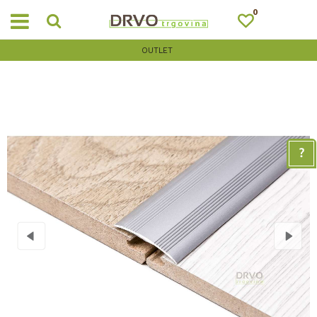
0
OUTLET