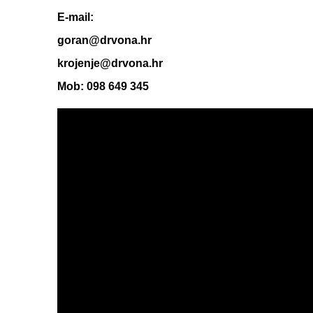
E-mail:
goran@drvona.hr
krojenje@drvona.hr
Mob: 098 649 345