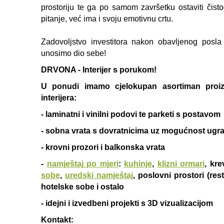
prostoriju te ga po samom završetku ostaviti čist
pitanje, već ima i svoju emotivnu crtu.
Zadovoljstvo investitora nakon obavljenog pos
unosimo dio sebe!
DRVONA - Interijer s porukom!
U ponudi imamo cjelokupan asortiman proi
interijera:
- laminatni i vinilni podovi te parketi s postavom
- sobna vrata s dovratnicima uz mogućnost ugrad
- krovni prozori i balkonska vrata
-
namještaj po mjeri
:
kuhinje
,
klizni ormari
, kre
sobe
,
uredski namještaj
, poslovni prostori (rest
hotelske sobe i ostalo
- idejni i izvedbeni projekti s 3D vizualizacijom
Kontakt: