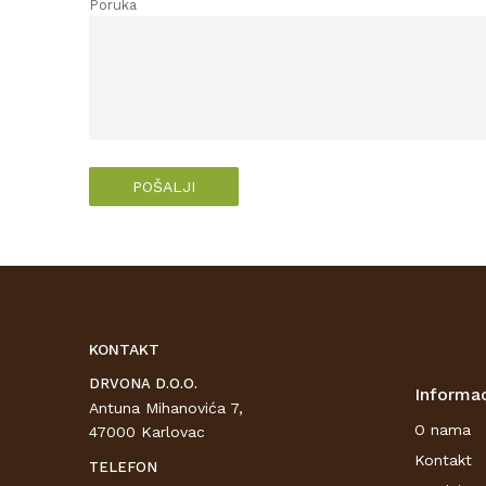
Poruka
POŠALJI
KONTAKT
DRVONA D.O.O.
Informac
Antuna Mihanovića 7,
O nama
47000 Karlovac
Kontakt
TELEFON