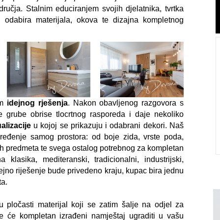
učja. Stalnim educiranjem svojih djelatnika, tvrtka
 odabira materijala, okova te dizajna kompletnog
IDEJE & SAVJETI
Kako i zašto postaviti laminat na zid?
Laminati su prvobitno zamišljeni kao izvrsno
om
idejnog rješenja
. Nakon obavljenog razgovora s
rješenje za podove, no kreativci željni stvaranja
rve grube obrise tlocrtnog rasporeda i daje nekoliko
unikatnih prostora brzo su im pronašli no...
alizacije
u kojoj se prikazuju i odabrani dekori. Naš
 uređenje samog prostora: od boje zida, vrste poda,
Detaljnije
snih predmeta te svega ostalog potrebnog za kompletan
klasika, mediteranski, tradicionalni, industrijski,
idejno riješenje bude privedeno kraju, kupac bira jednu
ta.
 pločasti materijal koji se zatim šalje na odjel za
tke će kompletan izrađeni namještaj ugraditi u vašu