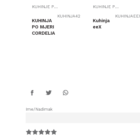
KUHINJE PO MJERI
KUHINJE PO MJERI
KUHINJA42
KUHINJAEE
KUHINJA
Kuhinja
PO MJERI
eeX
CORDELIA
PROVJERITE
PROVJERITE
DOSTUPNOST
DOSTUPNOST
Ime/Nadimak