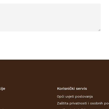
ije
Korisnički servis
Opći uvjeti poslovanja
Zaštita privatnosti i osobnih p