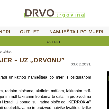
NTRI
OUTLET
NAMJEŠTAJ PO MJERI
OUTLET
je lakše!
IJER - UZ ,,DRVONU”
03.02.2021.
zradi unikatnog namještaja po mjeri s osiguranom
lom, radnim pločama, akrilnim mdf-om, lakiranim mdf-
ljenim mdf lakiranim frontama te ostalim proizvodima
 i izradi. U ponudi su i radne ploče od
,,KERROK-a”
i upotrebljavamo je proizvod najviše kvalitete tvrtke