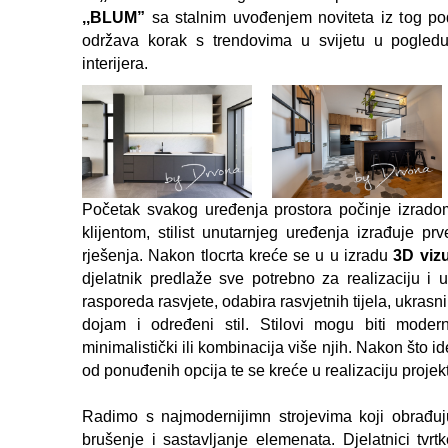
,,BLUM”
sa stalnim uvođenjem noviteta iz tog podr
održava korak s trendovima u svijetu u pogledu
interijera.
Početak svakog uređenja prostora počinje izrad
klijentom, stilist unutarnjeg uređenja izrađuje p
rješenja. Nakon tlocrta kreće se u u izradu
3D vizu
djelatnik predlaže sve potrebno za realizaciju i
rasporeda rasvjete, odabira rasvjetnih tijela, ukra
dojam i određeni stil. Stilovi mogu biti moderna 
minimalistički ili kombinacija više njih. Nakon što 
od ponuđenih opcija te se kreće u realizaciju projek
Radimo s najmodernijimn strojevima koji obrađuju
brušenje i sastavljanje elemenata. Djelatnici tvr