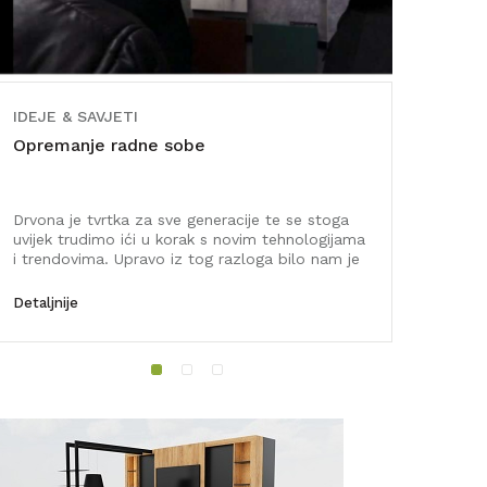
IDEJE & SAVJETI
IDEJE &
Opremanje radne sobe
Dizajn 
područj
Drvona je tvrtka za sve generacije te se stoga
Ovih sm
uvijek trudimo ići u korak s novim tehnologijama
intelekt
i trendovima. Upravo iz tog razloga bilo nam je
registrac
zadovoljstvo ...
Kuh...
Detaljnije
Detaljnij
1
2
3