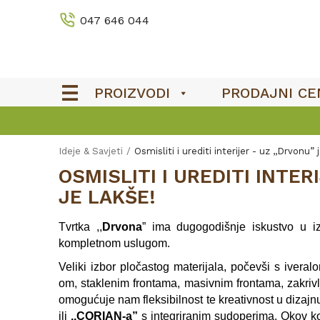
047 646 044
PROIZVODI
PRODAJNI CE
Ideje & Savjeti
Osmisliti i urediti interijer - uz ,,Drvonu” 
OSMISLITI I UREDITI INTER
JE LAKŠE!
Tvrtka ,,
Drvona
” ima dugogodišnje iskustvo u i
kompletnom uslugom.
Veliki izbor pločastog materijala, počevši s ivera
om, staklenim frontama, masivnim frontama, zakriv
omogućuje nam fleksibilnost te kreativnost u dizajnu
ili
,,CORIAN-a”
s integriranim sudoperima. Okov koj