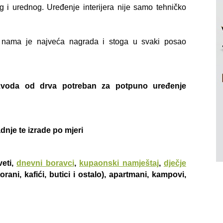
og i urednog. Uređenje interijera nije samo tehničko
la nama je najveća nagrada i stoga u svaki posao
zvoda od drva potreban za potpuno uređenje
nje te izrade po mjeri
veti,
dnevni boravci
,
kupaonski namještaj
,
dječje
orani, kafići, butici i ostalo), apartmani, kampovi,