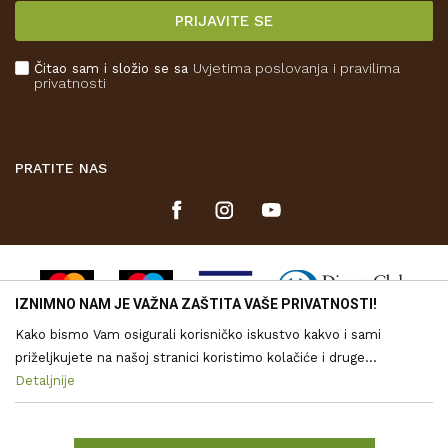
PRIJAVITE SE
Povrat novca
Plaćanje karticama
Čitao sam i složio se sa
Uvjetima poslovanja
i pravilima
Kako kupiti
privatnosti
Što dobivam registracijom?
PRATITE NAS
IZNIMNO NAM JE VAŽNA ZAŠTITA VAŠE PRIVATNOSTI!
Kako bismo Vam osigurali korisničko iskustvo kakvo i sami
priželjkujete na našoj stranici koristimo kolačiće i druge
tehnologije putem kojih se obrađuju Vaši osobni podaci. Voditelj
Detaljnije
Nastojimo biti što precizniji u opisu proizvoda, vjernom prikazu
obrade vaših podataka je Drvona d.o.o. Obrada Vaših osobnih
slika te samih cijena, ali ne možemo u potpunosti jamčiti točnost
svih informacija. Svi proizvodi prikazani na web stranici
podataka je nužna za funkcioniranje ove stranice, izradu
www.drvo-trgovina.hr su dio naše ponude, no to ne znači da su