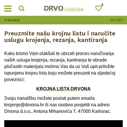
0
OUTLET
Preuzmite našu krojnu listu i naručite
uslugu krojenja, rezanja, kantiranja
Kako bismo Vam olakšali te ubrzali proces naručivanja
naših usluga krojenja, rezanja, kantiranja te obrade
pločastih materijala molimo Vas da uz Vaš upit priložite
ispunjenu krojnu listu koju možete preuzeti na sljedećoj
poveznici:
KROJNA LISTA DRVONA
Svoju narudžbu možete poslati putem emaila
krojenje@drvona.hr
ili nas osobno posjetiti na adresi
Drvona d.o.o., Antuna Mihanovića 7, 47000 Karlovac.