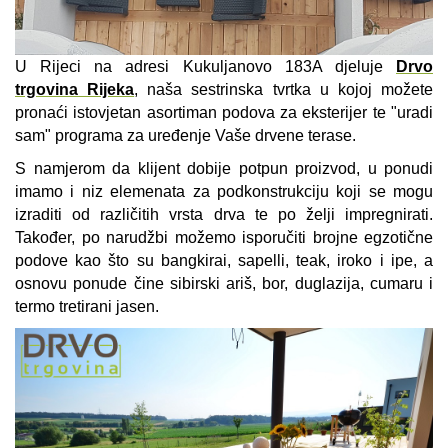
U Rijeci na adresi Kukuljanovo 183A djeluje
Drvo
trgovina Rijeka
, naša sestrinska tvrtka u kojoj možete
pronaći istovjetan asortiman podova za eksterijer te "uradi
sam" programa za uređenje Vaše drvene terase.
S namjerom da klijent dobije potpun proizvod, u ponudi
imamo i niz elemenata za podkonstrukciju koji se mogu
izraditi od različitih vrsta drva te po želji impregnirati.
Također, po narudžbi možemo isporučiti brojne egzotične
podove kao što su bangkirai, sapelli, teak, iroko i ipe, a
osnovu ponude čine sibirski ariš, bor, duglazija, cumaru i
termo tretirani jasen.