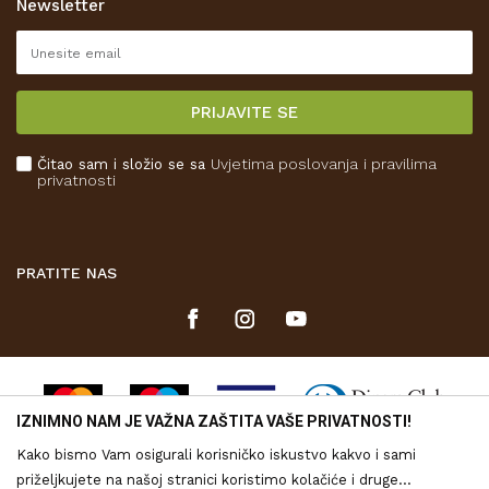
Newsletter
Pravo na odustajanje
Reklamacije
Isporuka
PRIJAVITE SE
Povrat novca
Plaćanje karticama
Čitao sam i složio se sa
Uvjetima poslovanja
i pravilima
Kako kupiti
privatnosti
Što dobivam registracijom?
PRATITE NAS
IZNIMNO NAM JE VAŽNA ZAŠTITA VAŠE PRIVATNOSTI!
Kako bismo Vam osigurali korisničko iskustvo kakvo i sami
priželjkujete na našoj stranici koristimo kolačiće i druge