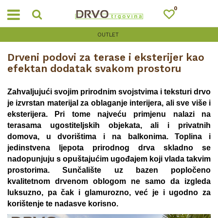
0
OUTLET
Drveni podovi za terase i eksterijer kao
efektan dodatak svakom prostoru
Zahvaljujući svojim prirodnim svojstvima i teksturi drvo
je izvrstan materijal za oblaganje interijera, ali sve više i
eksterijera. Pri tome najveću primjenu nalazi na
terasama ugostiteljskih objekata, ali i privatnih
domova, u dvorištima i na balkonima. Toplina i
jedinstvena ljepota prirodnog drva skladno se
nadopunjuju s opuštajućim ugođajem koji vlada takvim
prostorima. Sunčalište uz bazen popločeno
kvalitetnom drvenom oblogom ne samo da izgleda
luksuzno, pa čak i glamurozno, već je i ugodno za
korištenje te nadasve korisno.