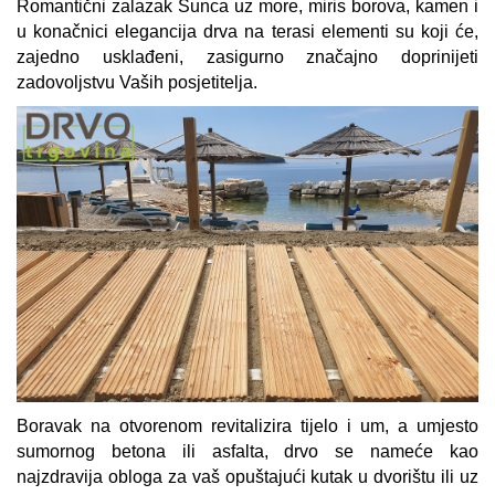
Romantični zalazak Sunca uz more, miris borova, kamen i
u konačnici elegancija drva na terasi elementi su koji će,
zajedno usklađeni, zasigurno značajno doprinijeti
zadovoljstvu Vaših posjetitelja.
Boravak na otvorenom revitalizira tijelo i um, a umjesto
sumornog betona ili asfalta, drvo se nameće kao
najzdravija obloga za vaš opuštajući kutak u dvorištu ili uz