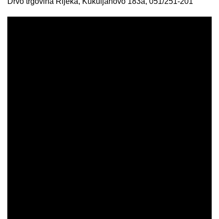
Drvo trgovina Rijeka, Kukuljanovo 183a, 051/251-201