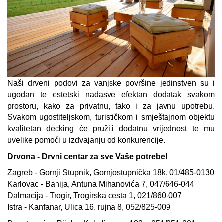
Naši drveni podovi za vanjske površine jedinstven su i
ugodan te estetski nadasve efektan dodatak svakom
prostoru, kako za privatnu, tako i za javnu upotrebu.
Svakom ugostiteljskom, turističkom i smještajnom objektu
kvalitetan decking će pružiti dodatnu vrijednost te mu
uvelike pomoći u izdvajanju od konkurencije.
Drvona - Drvni centar za sve Vaše potrebe!
Zagreb - Gornji Stupnik, Gornjostupnička 18k, 01/485-0130
Karlovac - Banija, Antuna Mihanovića 7, 047/646-044
Dalmacija - Trogir, Trogirska cesta 1, 021/860-007
Istra - Kanfanar, Ulica 16. rujna 8, 052/825-009