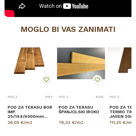
MOGLO BI VAS ZANIMATI
4
POD ZA TERASE
6154
POD ZA TERASE
6025
POD ZA TERASE
POD ZA TERASU BOR
POD ZA TERASU
POD ZA TE
IMP.
ŠPANJOLSKI IROKO
TERMO TRET
25/144/4000mm
JASEN 20m
AB-VEH 2,304 PAK
26,05
€/m2
76,32
€/m2
111,25
€/m2