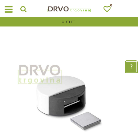
0
OUTLET