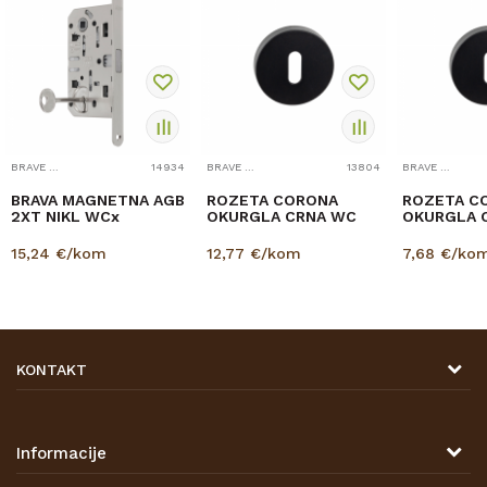
BRAVE I DODACI
14934
BRAVE I DODACI
13804
BRAVE I DODACI
BRAVA MAGNETNA AGB
ROZETA CORONA
ROZETA C
2XT NIKL WCx
OKURGLA CRNA WC
OKURGLA 
15,24
€/kom
12,77
€/kom
7,68
€/ko
KONTAKT
DRVONA D.O.O.
Antuna Mihanovića 7,
47000 Karlovac
Informacije