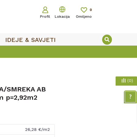
0
Profil
Lokacija
Omiljeno
IDEJE & SAVJETI
SIGURNO ONLINE
(
0
)
A/SMREKA AB
m p=2,92m2
26,28
€/m2