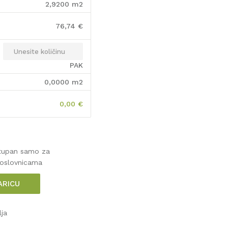
2,9200
m2
76,74
€
PAK
0,0000
m2
0,00
€
stupan samo za
poslovnicama
ARICU
lja