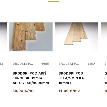
83
BRODSKI POD
6685
BRODSKI POD
6180
BRODSKI POD ARIŠ
BRODSKI POD
G
EUROPSKI 19mm
JELA/SMREKA
J
AB-US 146/4000mm
19mm B
1
CS p=3,504m2
146/4000mm CS
p
39,90
€/m2
14,99
€/m2
1
PROFIL p=2,920 m2
SCHOß