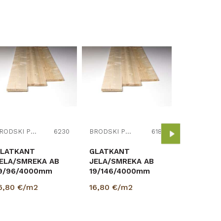
B
GLATKAN
JELA/SMR
19/116/4
BRODSKI POD
6230
BRODSKI POD
6181
p=2,784m
16,80
€/
LATKANT
GLATKANT
ELA/SMREKA AB
JELA/SMREKA AB
9/96/4000mm
19/146/4000mm
=2,304m2
p=3,504m2
6,80
€/m2
16,80
€/m2