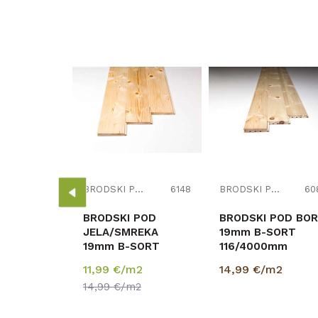
RODSKI POD
6072
POD BOR
0mm
m2
BRODSKI POD
6148
BRODSKI POD
60
BRODSKI POD
BRODSKI POD BOR
JELA/SMREKA
19mm B-SORT
19mm B-SORT
116/4000mm
116/4000mm CS
p=2,784
11,99
€/m2
14,99
€/m2
profil p=2,784
14,99
€/m2