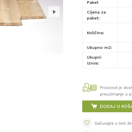
paket
Cijena za
paket:
Količina:
Ukupno m2:
Ukupni
iznos:
Proizvod je do
preuzimanje u 
DODAJ U KOŠ
Sačuvajte u listi že