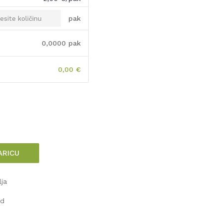
pak
0,0000
pak
0,00
€
ARICU
lja
od