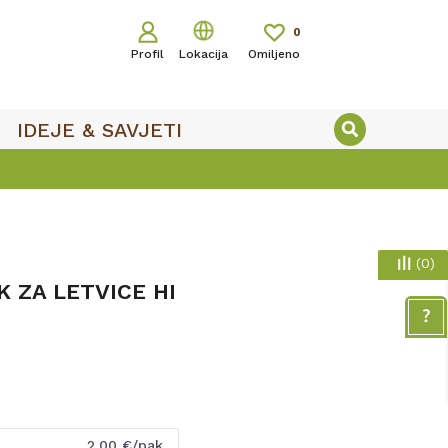
0
Profil
Lokacija
Omiljeno
IDEJE & SAVJETI
(
0
)
 ZA LETVICE HI
2,00
€/pak