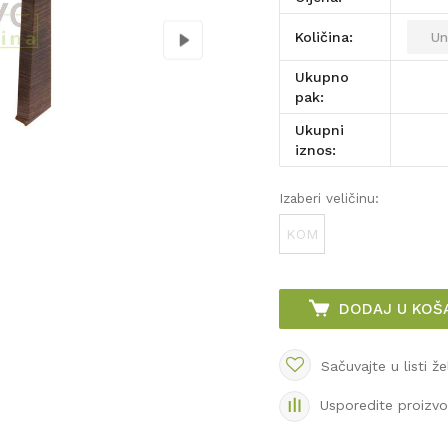
Količina:
Ukupno
pak:
Ukupni
iznos:
Izaberi veličinu:
KOM
DODAJ U KOŠ
Sačuvajte u listi že
Usporedite proizv