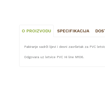
O PROIZVODU
SPECIFIKACIJA
DOS
Pakiranje sadrži lijevi i desni završetak za PVC letvi
Odgovara uz letvice PVC Hi line M106.
Karakteristika
Kategorija
Vrsta materijala
Naziv proizvođača