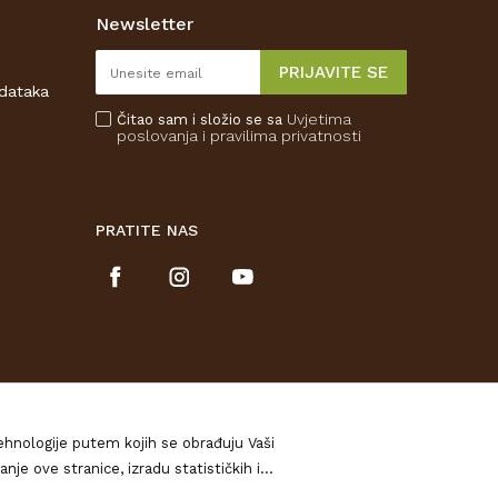
Newsletter
PRIJAVITE SE
odataka
Uvjetima
Čitao sam i složio se sa
poslovanja
i pravilima privatnosti
PRATITE NAS
tehnologije putem kojih se obrađuju Vaši
izradu statističkih i
očitajte u našim
Pravilima o privatnosti
, a o