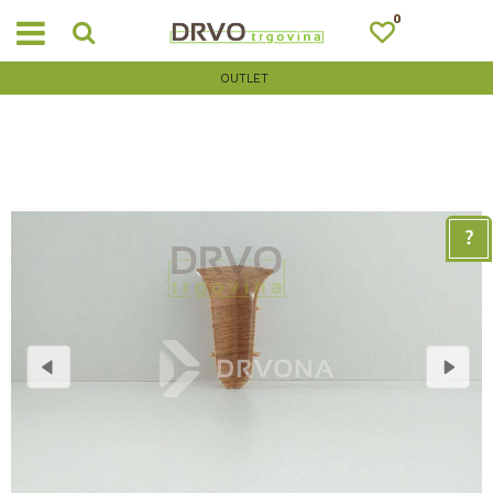
0
OUTLET