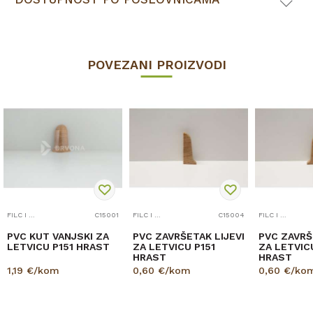
POVEZANI PROIZVODI
FILC I PRIBOR
C15001
FILC I PRIBOR
C15004
FILC I PRIBOR
PVC KUT VANJSKI ZA
PVC ZAVRŠETAK LIJEVI
PVC ZAVRŠ
LETVICU P151 HRAST
ZA LETVICU P151
ZA LETVIC
HRAST
HRAST
1,19
€/kom
0,60
€/kom
0,60
€/ko