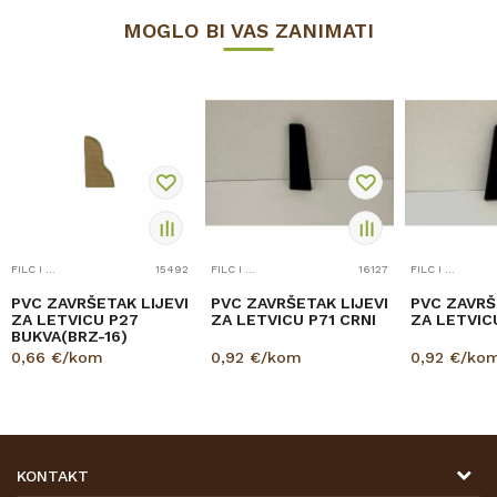
MOGLO BI VAS ZANIMATI
FILC I PRIBOR
15492
FILC I PRIBOR
16127
FILC I PRIBOR
PVC ZAVRŠETAK LIJEVI
PVC ZAVRŠETAK LIJEVI
PVC ZAVRŠ
ZA LETVICU P27
ZA LETVICU P71 CRNI
ZA LETVIC
BUKVA(BRZ-16)
0,66
€/kom
0,92
€/kom
0,92
€/ko
KONTAKT