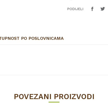
PODIJELI
TUPNOST PO POSLOVNICAMA
Vrijednost
FILC I PRIBOR
POVEZANI PROIZVODI
PVC
Neuhofer Holz GmbH.