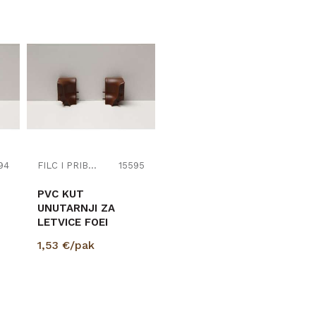
94
FILC I PRIBOR
15595
PVC KUT
UNUTARNJI ZA
LETVICE FOEI
MERBAU / ORAH
1,53
€/pak
STMA80 708533