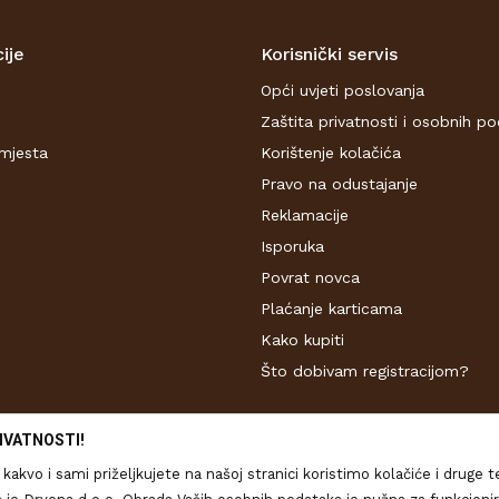
ije
Korisnički servis
Opći uvjeti poslovanja
Zaštita privatnosti i osobnih p
mjesta
Korištenje kolačića
Pravo na odustajanje
Reklamacije
Isporuka
Povrat novca
Plaćanje karticama
Kako kupiti
Što dobivam registracijom?
IVATNOSTI!
kakvo i sami priželjkujete na našoj stranici koristimo kolačiće i druge 