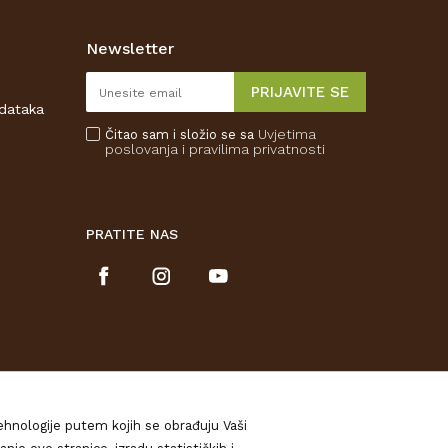
Newsletter
PRIJAVITE SE
odataka
Uvjetima
Čitao sam i složio se sa
poslovanja
i pravilima privatnosti
PRATITE NAS
tehnologije putem kojih se obrađuju Vaši