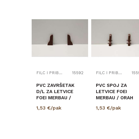
FILC I PRIBOR
15592
FILC I PRIBOR
155
PVC ZAVRŠETAK
PVC SPOJ ZA
D/L ZA LETVICE
LETVICE FOEI
FOEI MERBAU /
MERBAU / ORAH
ORAH STMA80
STMA80 708537
1,53
€/pak
1,53
€/pak
708535