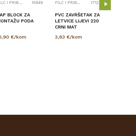
3,63
€/k
FILC I PRIBOR
15949
FILC I PRIBOR
17126
AP BLOCK ZA
PVC ZAVRŠETAK ZA
ONTAŽU PODA
LETVICE LIJEVI 220
CRNI MAT
0,90
€/kom
3,63
€/kom