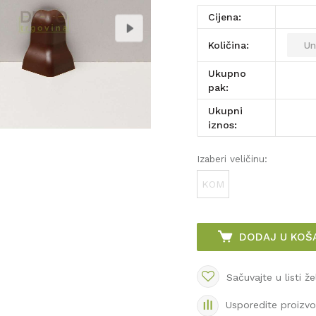
Cijena:
Količina:
Ukupno
pak:
Ukupni
iznos:
Izaberi veličinu:
KOM
DODAJ U KOŠ
Sačuvajte u listi že
Usporedite proizv