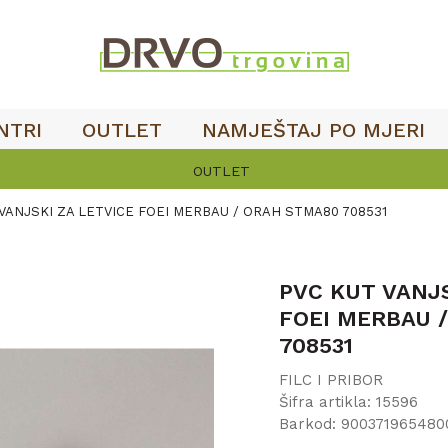
NTRI
OUTLET
NAMJEŠTAJ PO MJERI
OUTLET
VANJSKI ZA LETVICE FOEI MERBAU / ORAH STMA80 708531
PVC KUT VANJS
FOEI MERBAU 
708531
FILC I PRIBOR
Šifra artikla:
15596
Barkod:
900371965480