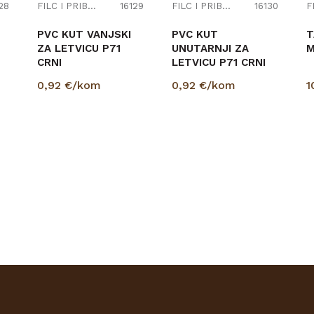
28
FILC I PRIBOR
16129
FILC I PRIBOR
16130
PVC KUT VANJSKI
PVC KUT
T
ZA LETVICU P71
UNUTARNJI ZA
M
CRNI
LETVICU P71 CRNI
0,92
€/kom
0,92
€/kom
1