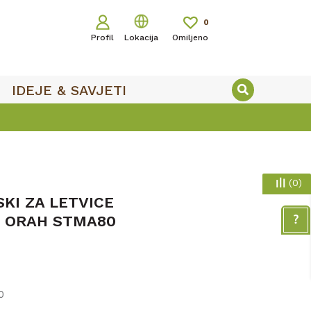
0
Profil
Lokacija
Omiljeno
IDEJE & SAVJETI
(
0
)
KI ZA LETVICE
/ ORAH STMA80
0