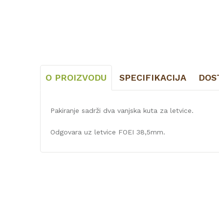
O PROIZVODU
SPECIFIKACIJA
DOS
Pakiranje sadrži dva vanjska kuta za letvice.
Odgovara uz letvice FOEI 38,5mm.
Karakteristika
Kategorija
Vrsta materijala
Naziv proizvođača