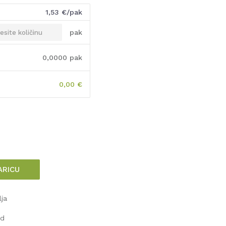
1,53
€/pak
pak
0,0000
pak
0,00
€
ARICU
lja
od