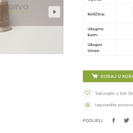
Količina:
Ukupno
kom:
Ukupni
iznos:
DODAJ U KOŠ
Sačuvajte u listi že
Usporedite proizv
PODIJELI