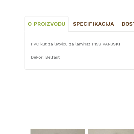
O PROIZVODU
SPECIFIKACIJA
DOS
PVC kut za letvicu za laminat P158 VANJSKI
Dekor: Belfast
Karakteristika
Kategorija
Vrsta materijala
Naziv proizvođača