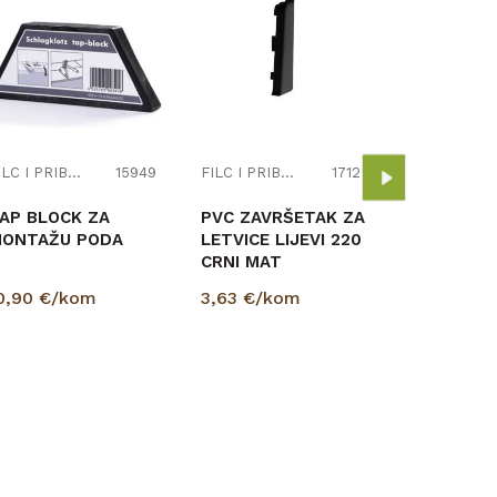
FIL
PVC ZAVR
LETVICE 
CRNI MAT
3,63
€/k
FILC I PRIBOR
15949
FILC I PRIBOR
17126
AP BLOCK ZA
PVC ZAVRŠETAK ZA
ONTAŽU PODA
LETVICE LIJEVI 220
CRNI MAT
0,90
€/kom
3,63
€/kom