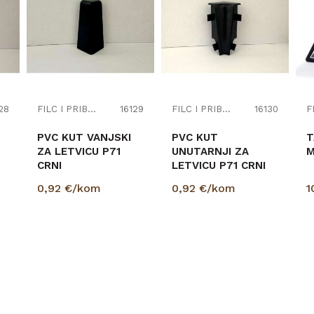
28
FILC I PRIBOR
16129
FILC I PRIBOR
16130
PVC KUT VANJSKI
PVC KUT
T
ZA LETVICU P71
UNUTARNJI ZA
M
CRNI
LETVICU P71 CRNI
0,92
€/kom
0,92
€/kom
1