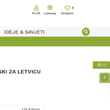
0
Profil
Lokacija
Omiljeno
IDEJE & SAVJETI
(
0
)
KI ZA LETVICU
1,19
€/kom