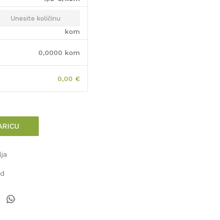
kom
0,0000
kom
0,00
€
ARICU
lja
od