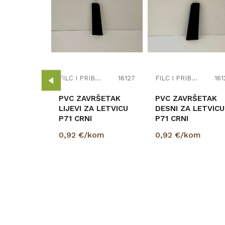
C I PRIBOR
15492
RŠETAK
 LETVICU
A(BRZ-16)
om
FILC I PRIBOR
16127
FILC I PRIBOR
161
PVC ZAVRŠETAK
PVC ZAVRŠETAK
LIJEVI ZA LETVICU
DESNI ZA LETVICU
P71 CRNI
P71 CRNI
0,92
€/kom
0,92
€/kom