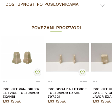
DOSTUPNOST PO POSLOVNICAMA
POVEZANI PROIZVODI
FILC I PRIBOR
16001
FILC I PRIBOR
15599
FILC I PRIBOR
PVC KUT VANJSKI ZA
PVC SPOJ ZA LETVICE
PVC KUT U
LETVICE FOEI JAVOR
FOEI JAVOR EXAHBI
ZA LETVIC
EXAHBI
707221
JAVOR EXA
1,53
€/pak
1,53
€/pak
1,53
€/pak