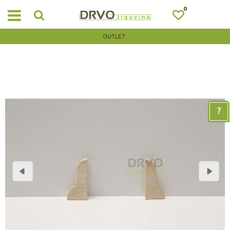
0
OUTLET