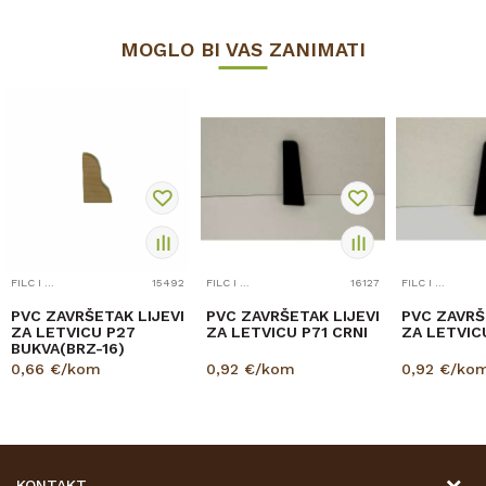
MOGLO BI VAS ZANIMATI
FILC I PRIBOR
15492
FILC I PRIBOR
16127
FILC I PRIBOR
PVC ZAVRŠETAK LIJEVI
PVC ZAVRŠETAK LIJEVI
PVC ZAVRŠ
ZA LETVICU P27
ZA LETVICU P71 CRNI
ZA LETVIC
BUKVA(BRZ-16)
0,66
€/kom
0,92
€/kom
0,92
€/ko
KONTAKT