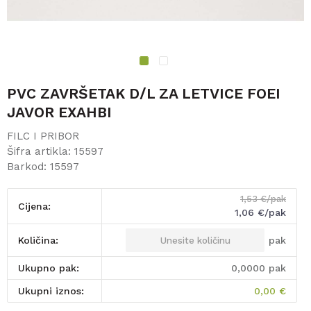
1
2
PVC ZAVRŠETAK D/L ZA LETVICE FOEI
JAVOR EXAHBI
FILC I PRIBOR
Šifra artikla:
15597
Barkod:
15597
1,53
€/pak
Cijena:
1,06
€/pak
pak
Količina:
Ukupno pak:
0,0000
pak
Ukupni iznos:
0,00
€