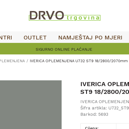
NTRI
OUTLET
NAMJEŠTAJ PO MJERI
SIGURNO ONLINE PLAĆANJE
OPLEMENJENA
IVERICA OPLEMENJENA U732 ST9 18/2800/2070mm
IVERICA OPLE
ST9 18/2800/
IVERICA OPLEMENJE
Šifra artikla:
U732_ST9
Barkod:
5693
Cijena: