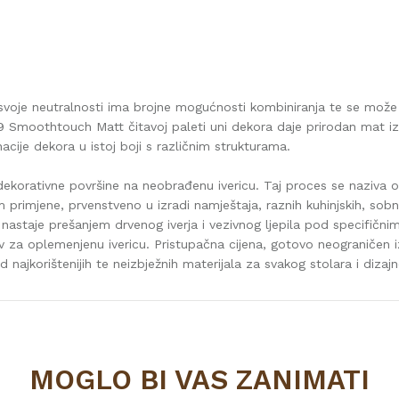
 svoje neutralnosti ima brojne mogućnosti kombiniranja te se može ko
 Smoothtouch Matt čitavoj paleti uni dekora daje prirodan mat izg
je dekora u istoj boji s različnim strukturama.
dekorativne površine na neobrađenu ivericu. Taj proces se naziva o
primjene, prvenstveno u izradi namještaja, raznih kuhinjskih, sobn
a nastaje prešanjem drvenog iverja i vezivnog ljepila pod specifičn
iv za oplemenjenu ivericu. Pristupačna cijena, gotovo neograničen 
najkorištenijih te neizbježnih materijala za svakog stolara i dizajn
Vrijednost
IVERICA OPLEMENJENA
MOGLO BI VAS ZANIMATI
sivi tonovi