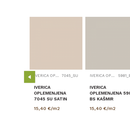
Vrsta materijala
Debljina/Visina (mm)
Dužina (mm)
Širina (mm)
Naziv proizvođača
VERICA OPLEMENJENA
W1000_ST38
JENA
IVERICA OPLEMENJENA
7045_SU
IVERICA OPLEMENJENA
5981_
2
00/2070mm
IVERICA
IVERICA
OPLEMENJENA
OPLEMENJENA 59
7045 SU SATIN
BS KAŠMIR
18/2800/2070mm
18/2800/2070mm
15,40
€/m2
15,40
€/m2