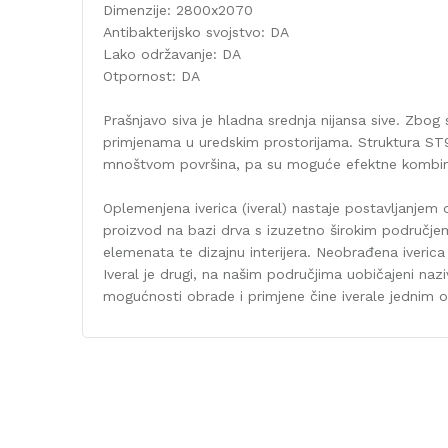
Dimenzije: 2800x2070
Antibakterijsko svojstvo: DA
Lako održavanje: DA
Otpornost: DA
Prašnjavo siva je hladna srednja nijansa sive. Zbog
primjenama u uredskim prostorijama. Struktura ST9
mnoštvom površina, pa su moguće efektne kombinaci
Oplemenjena iverica (iveral) nastaje postavljanjem 
proizvod na bazi drva s izuzetno širokim područjem 
elemenata te dizajnu interijera. Neobrađena iveric
Iveral je drugi, na našim područjima uobičajeni naz
mogućnosti obrade i primjene čine iverale jednim od 
Karakteristika
Kategorija
Dekor