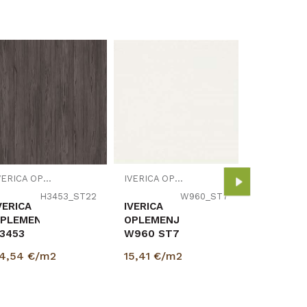
I
IVERICA
OPLEMEN
W960 SM
BIJELA
15,41
€/m
IVERICA OPLEMENJENA
IVERICA OPLEMENJENA
18/2800
EGGER
H3453_ST22
W960_ST7
VERICA
IVERICA
PLEMENJENA
OPLEMENJENA
3453
W960 ST7
T22x
BIJELA
4,54
€/m2
15,41
€/m2
8/2800/2070mm
18/2800/2070mm
GGER
EGGER