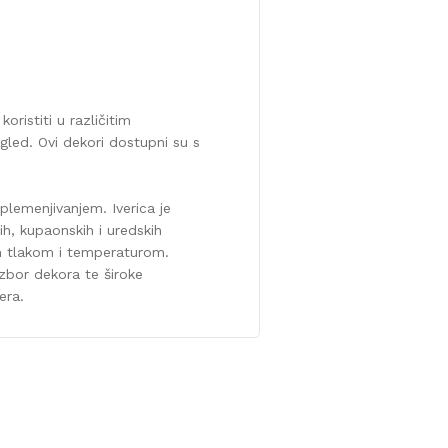
ristiti u različitim
led. Ovi dekori dostupni su s
plemenjivanjem. Iverica je
ih, kupaonskih i uredskih
im tlakom i temperaturom.
izbor dekora te široke
era.