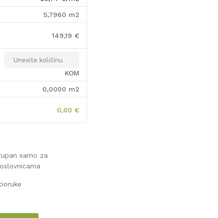
5,7960
m2
149,19
€
KOM
0,0000
m2
0,00
€
stupan samo za
poslovnicama
sporuke