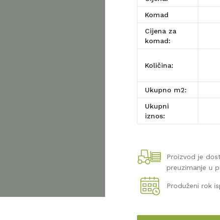
komad
Cijena za
komad:
Količina:
Ukupno m2:
Ukupni
iznos:
Proizvod je do
preuzimanje u 
Produženi rok i