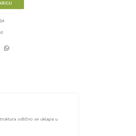
ARICU
lja
od
truktura odlično se uklapa u