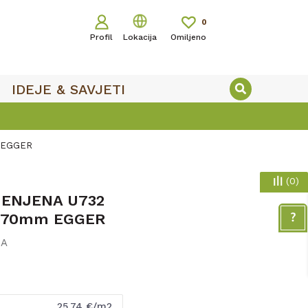
0
Profil
Lokacija
Omiljeno
IDEJE & SAVJETI
 EGGER
(
0
)
MENJENA U732
2070mm EGGER
NA
25,74
€/m2