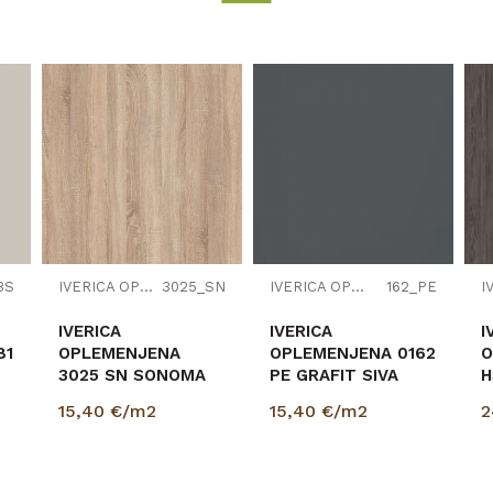
Prešano drvo
18
2800
2070
EGGER
BS
IVERICA OPLEMENJENA
3025_SN
IVERICA OPLEMENJENA
162_PE
IVERICA
IVERICA
I
81
OPLEMENJENA
OPLEMENJENA 0162
O
3025 SN SONOMA
PE GRAFIT SIVA
H
HRAST
18/2800/2070mm
S
15,40
€/m2
15,40
€/m2
2
18/2800/2070mm
1
E