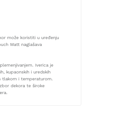
kor može koristiti u uređenju
touch Matt naglašava
plemenjivanjem. Iverica je
ih, kupaonskih i uredskih
im tlakom i temperaturom.
izbor dekora te široke
era.