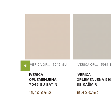
Vrsta materijala
Debljina/Visina (mm)
Dužina (mm)
Širina (mm)
Naziv proizvođača
VERICA OPLEMENJENA
W1000_ST38
JENA
IVERICA OPLEMENJENA
7045_SU
IVERICA OPLEMENJENA
5981_
2
00/2070mm
IVERICA
IVERICA
OPLEMENJENA
OPLEMENJENA 59
7045 SU SATIN
BS KAŠMIR
18/2800/2070mm
18/2800/2070mm
15,40
€/m2
15,40
€/m2