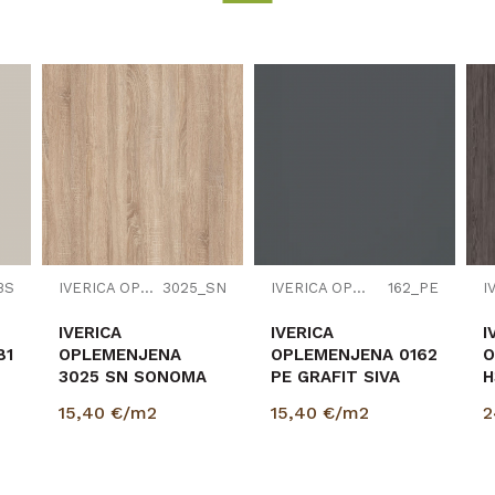
Prešano drvo
18
2800
2070
EGGER
BS
IVERICA OPLEMENJENA
3025_SN
IVERICA OPLEMENJENA
162_PE
IVERICA
IVERICA
I
81
OPLEMENJENA
OPLEMENJENA 0162
O
3025 SN SONOMA
PE GRAFIT SIVA
H
HRAST
18/2800/2070mm
S
15,40
€/m2
15,40
€/m2
2
18/2800/2070mm
1
E