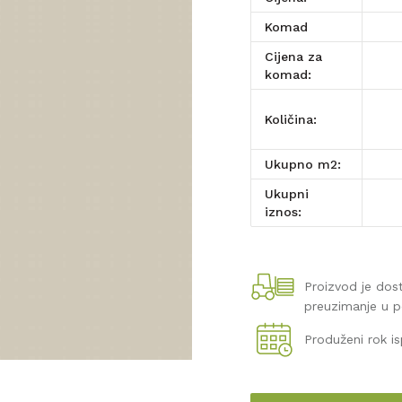
komad
Cijena za
komad:
Količina:
Ukupno m2:
Ukupni
iznos:
Proizvod je do
preuzimanje u 
Produženi rok i