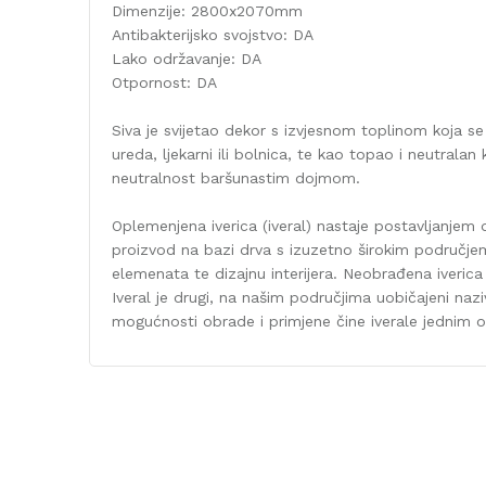
Dimenzije: 2800x2070mm
Antibakterijsko svojstvo: DA
Lako održavanje: DA
Otpornost: DA
Siva je svijetao dekor s izvjesnom toplinom koja se
ureda, ljekarni ili bolnica, te kao topao i neutra
neutralnost baršunastim dojmom.
Oplemenjena iverica (iveral) nastaje postavljanjem 
proizvod na bazi drva s izuzetno širokim područjem 
elemenata te dizajnu interijera. Neobrađena iveric
Iveral je drugi, na našim područjima uobičajeni naz
mogućnosti obrade i primjene čine iverale jednim od 
Karakteristika
Kategorija
Dekor