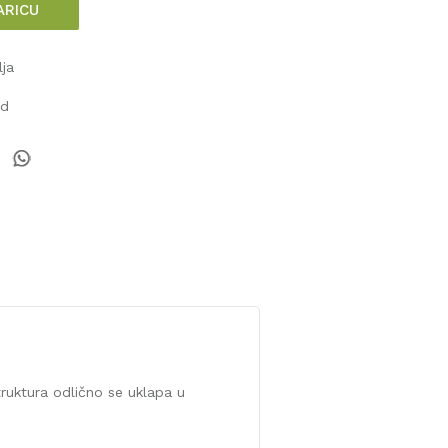
ARICU
lja
od
truktura odlično se uklapa u