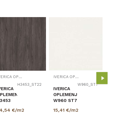
I
IVERICA
OPLEMEN
W960 SM
BIJELA
15,41
€/m
IVERICA OPLEMENJENA
IVERICA OPLEMENJENA
18/2800
EGGER
H3453_ST22
W960_ST7
VERICA
IVERICA
PLEMENJENA
OPLEMENJENA
3453
W960 ST7
T22x
BIJELA
4,54
€/m2
15,41
€/m2
8/2800/2070mm
18/2800/2070mm
GGER
EGGER