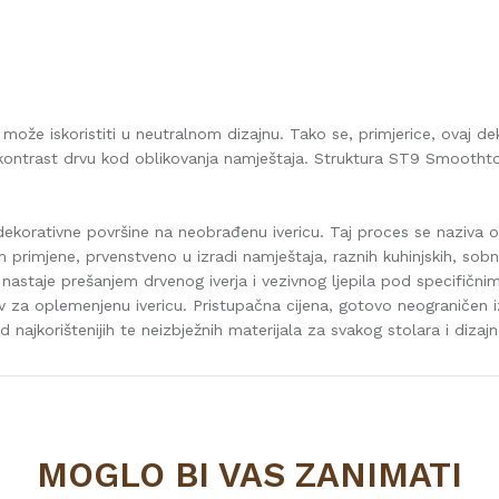
 može iskoristiti u neutralnom dizajnu. Tako se, primjerice, ovaj de
lan kontrast drvu kod oblikovanja namještaja. Struktura ST9 Smooth
dekorativne površine na neobrađenu ivericu. Taj proces se naziva o
primjene, prvenstveno u izradi namještaja, raznih kuhinjskih, sobn
a nastaje prešanjem drvenog iverja i vezivnog ljepila pod specifičn
iv za oplemenjenu ivericu. Pristupačna cijena, gotovo neograničen 
najkorištenijih te neizbježnih materijala za svakog stolara i dizajn
Vrijednost
IVERICA OPLEMENJENA
MOGLO BI VAS ZANIMATI
svijetli tonovi