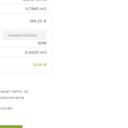
5,7960
m2
166,23
€
KOM
0,0000
m2
0,00
€
stupan samo za
poslovnicama
sporuke