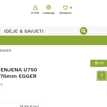
0
Profil
Lokacija
Omiljeno
IDEJE & SAVJETI
 EGGER
(
0
)
MENJENA U750
2070mm EGGER
NA
9
28,68
€/m2