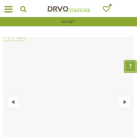
0
OUTLET