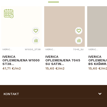
IVERICA OPLEMENJENA
W1000_ST38
IVERICA OPLEMENJENA
7045_SU
IVERICA OPLEMENJENA
IVERICA
IVERICA
IVERICA
OPLEMENJENA W1000
OPLEMENJENA 7045
OPLEMENJ
ST38
SU SATIN
BS KAŠMIR
18,6/2800/2070mm
18/2800/2070mm
18/2800/
41,71
€/m2
15,40
€/m2
15,40
€/m
EGGER
KONTAKT
DRVONA D.O.O.
Antuna Mihanovića 7,