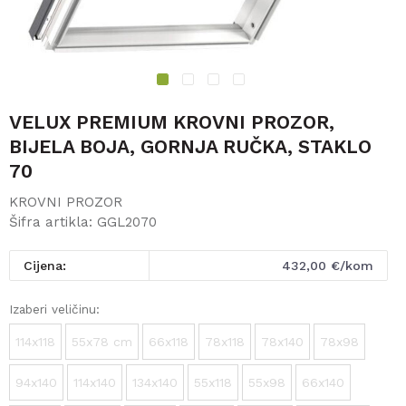
1
2
3
4
VELUX PREMIUM KROVNI PROZOR,
BIJELA BOJA, GORNJA RUČKA, STAKLO
70
KROVNI PROZOR
Šifra artikla:
GGL2070
Cijena:
432,00
€/kom
Izaberi veličinu:
114x118
55x78 cm
66x118
78x118
78x140
78x98
94x140
114x140
134x140
55x118
55x98
66x140