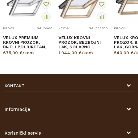
KROVNI PROZOR
GGU0068
KROVNI PROZOR
GGL306830
KROVNI PROZOR
VELUX PREMIUM
VELUX KROVNI
VELUX KRO
KROVNI PROZOR,
PROZOR, BEZBOJNI
PROZOR, B
BIJELI POLIURETAN,
LAK, SOLARNO
LAK, GORN
GORNJA RUČKA,
NAPAJANJE, STAKLO
STAKLO 6
675,00
€/kom
1.044,00
€/kom
540,00
€/
STAKLO 68
68
KONTAKT
DRVONA D.O.O.
Antuna Mihanovića 7,
47000 Karlovac
Informacije
TELEFON
O nama
Tel: 00 385 47 646 044
Kontakt
Korisnički servis
Prodajna mjesta