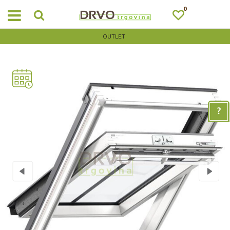
0
OUTLET