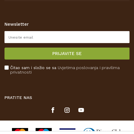
Opći uvjeti poslovanja
Zaštita privatnosti i osobnih podataka
Korištenje kolačića
Newsletter
Pravo na odustajanje
Reklamacije
Isporuka
PRIJAVITE SE
Povrat novca
Plaćanje karticama
Čitao sam i složio se sa
Uvjetima poslovanja
i pravilima
Kako kupiti
privatnosti
Što dobivam registracijom?
PRATITE NAS