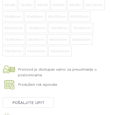
66x98
78x160
94x118
94x140
94x160
55x78mm
55x98mm
55x98mm
66x118mm
66x118mm
66x140mm
78x98mm
78x118mm
78x140mm
78x160mm
94x118cm
94x140mm
94x160mm
114x118mm
114x140mm
134x140mm
Proizvod je dostupan samo za preuzimanje u
poslovnicama
Produženi rok isporuke
POŠALJITE UPIT