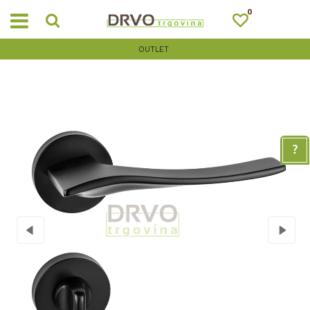
0
OUTLET