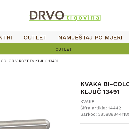
NTRI
OUTLET
NAMJEŠTAJ PO MJERI
OUTLET
-COLOR V ROZETA KLJUČ 13491
KVAKA BI-COL
KLJUČ 13491
KVAKE
Šifra artikla:
14442
Barkod:
385888844118