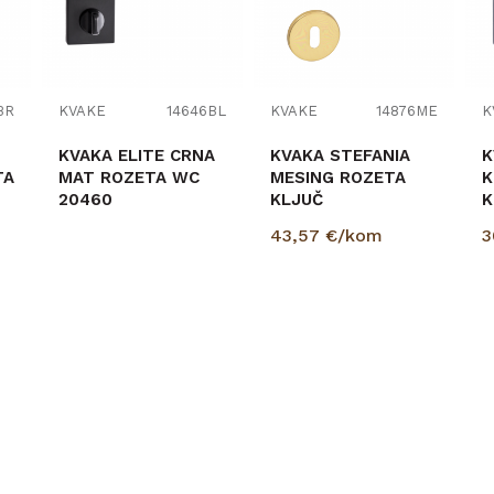
BR
KVAKE
14646BL
KVAKE
14876ME
K
KVAKA ELITE CRNA
KVAKA STEFANIA
K
TA
MAT ROZETA WC
MESING ROZETA
K
20460
KLJUČ
K
43,57
€/kom
3
PROVJERITE
DOSTUPNOST