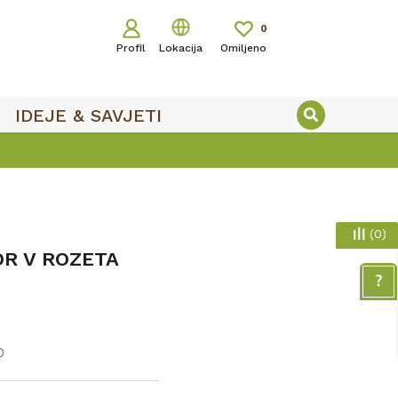
0
Profil
Lokacija
Omiljeno
IDEJE & SAVJETI
(
0
)
OR V ROZETA
0