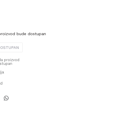
proizvod bude dostupan
 DOSTUPAN
a proizvod
stupan
lja
od