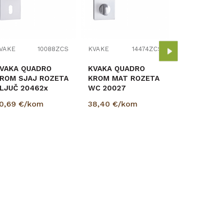
KVAKA Q
KROM MA
KLJUČ 20
32,30
€/
VAKE
10088ZCS
KVAKE
14474ZCS
VAKA QUADRO
KVAKA QUADRO
ROM SJAJ ROZETA
KROM MAT ROZETA
LJUČ 20462x
WC 20027
0,69
€/kom
38,40
€/kom