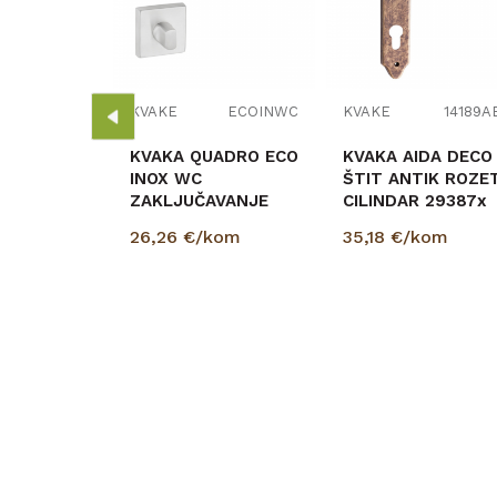
ETRO
ROZETA
 20724
kom
KVAKE
ECOINWC
KVAKE
14189A
KVAKA QUADRO ECO
KVAKA AIDA DECO
INOX WC
ŠTIT ANTIK ROZE
ZAKLJUČAVANJE
CILINDAR 29387x
30556
26,26
€/kom
35,18
€/kom