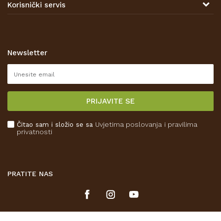
Korisnički servis
Prodajna mjesta
Opći uvjeti poslovanja
Zaštita privatnosti i osobnih podataka
Korištenje kolačića
Newsletter
Pravo na odustajanje
Reklamacije
Isporuka
PRIJAVITE SE
Povrat novca
Plaćanje karticama
Čitao sam i složio se sa
Uvjetima poslovanja
i pravilima
Kako kupiti
privatnosti
Što dobivam registracijom?
PRATITE NAS