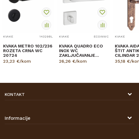
KVAKE
14329BL
KVAKE
ECOINWC
KVAKE
KVAKA METRO 102/236
KVAKA QUADRO ECO
KVAKA AID
ROZETA CRNA WC
INOX WC
ŠTIT ANTI
20724
ZAKLJUČAVANJE
CILINDAR 
30556
23,23
€/kom
26,26
€/kom
35,18
€/ko
KONTAKT
DRVONA D.O.O.
Antuna Mihanovića 7,
47000 Karlovac
Informacije
TELEFON
O nama
Tel: 00 385 47 646 044
Kontakt