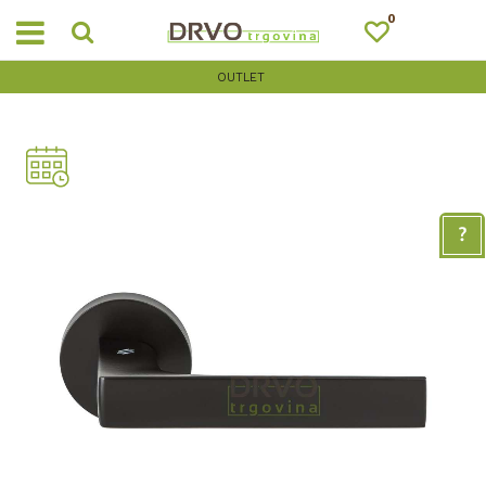
0
OUTLET