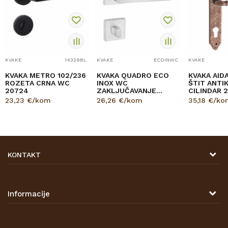
KVAKE
14329BL
KVAKE
ECOINWC
KVAKE
KVAKA METRO 102/236
KVAKA QUADRO ECO
KVAKA AID
ROZETA CRNA WC
INOX WC
ŠTIT ANTI
20724
ZAKLJUČAVANJE
CILINDAR 
30556
23,23
€/kom
26,26
€/kom
35,18
€/ko
KONTAKT
DRVONA D.O.O.
Antuna Mihanovića 7,
47000 Karlovac
Informacije
TELEFON
O nama
Tel: 00 385 47 646 044
Kontakt