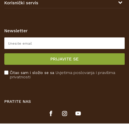
Korisnički servis
Prodajna mjesta
Opći uvjeti poslovanja
Zaštita privatnosti i osobnih podataka
Korištenje kolačića
Newsletter
Pravo na odustajanje
Reklamacije
Isporuka
PRIJAVITE SE
Povrat novca
Plaćanje karticama
Čitao sam i složio se sa
Uvjetima poslovanja
i pravilima
Kako kupiti
privatnosti
Što dobivam registracijom?
PRATITE NAS