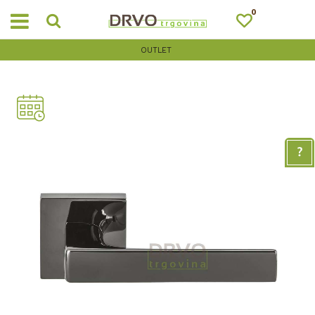
0
OUTLET