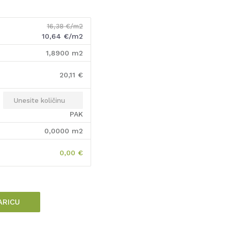
16,38
€/m2
10,64
€/m2
1,8900
m2
20,11
€
PAK
0,0000
m2
0,00
€
ARICU