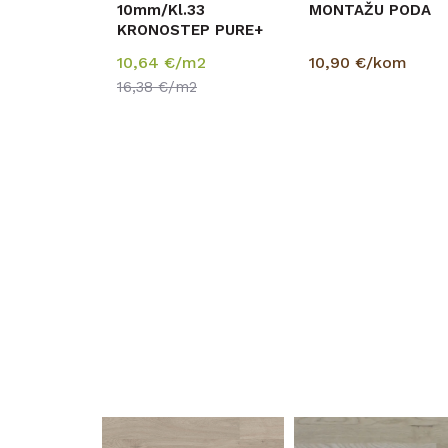
10mm/Kl.33
MONTAŽU PODA
NI 28mm
KRONOSTEP PURE+
V FUGA K327
10,64
€/m2
10,90
€/kom
HRAST HILLSIDE
16,38
€/m2
p=1,89 m2