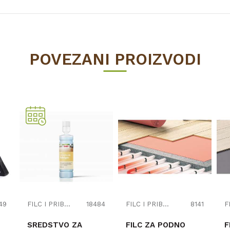
Vrijednost
LAMINAT
POVEZANI PROIZVODI
33
natur
Prešano drvo
10
1288
245
Kronospan
49
FILC I PRIBOR
18484
FILC I PRIBOR
8141
SREDSTVO ZA
FILC ZA PODNO
F