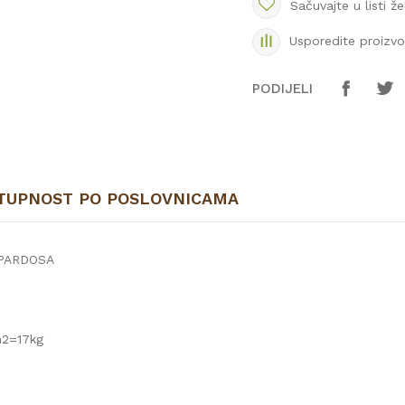
Sačuvajte u listi že
Usporedite proizv
PODIJELI
TUPNOST PO POSLOVNICAMA
 PARDOSA
m2=17kg