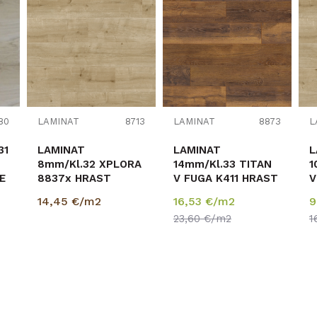
80
LAMINAT
8713
LAMINAT
8873
L
LAMINAT
LAMINAT
L
8mm/Kl.32 XPLORA
14mm/Kl.33 TITAN
1
E
8837x HRAST
V FUGA K411 HRAST
V
COTTAGE NATUR
LAGUNA p=1,41 m2
P
14,45
€/m2
16,53
€/m2
9
p=2,4615 m2
H
23,60
€/m2
1
B
p