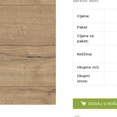
Barkod:
8695
Cijena:
paket
Cijena za
paket:
Količina:
Ukupno m2:
Ukupni
iznos:
DODAJ U KOŠ