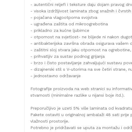
- autentični reljefi i teksture daju dojam pravog drv
- visoka izdržljivost laminata zbog snažnih i čvrsti
- pojačana vlagootporna svojstva
- ugrađena zaštita od mikroogrebotina
- prikladno za kućne ljubimce
- otpornost na svjetlost- ne blijede ni nakon dugot
- antibakterijska završna obrada osigurava vašem 
- zaštitni sloj stvara jaku otpornost na ogrebotine, 
- prihvatljiv za sustav podnog grijanja
- brzo i čisto postavljanje zahvaljujući sustavu pov
- dizajnerski stil s V-utorima na sve četiri strane, n
- jednostavno održavanje
Fotografije proizvoda na web stranici su informati
stvarnosti (minimalne razlike u nijansi boje itd.).
Preporučljivo je uzeti 5% više laminata od kvadrat
Pakete ostaviti u originalnoj ambalaži 48 sati prije 
vlažnosti prostorije.
Potrebno je pridržavati se uputa za montažu i od