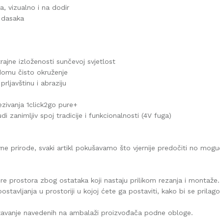
a, vizualno i na dodir
h dasaka
rajne izloženosti sunčevoj svjetlost
domu čisto okruženje
prljavštinu i abraziju
ezivanja 1click2go pure+
udi zanimljiv spoj tradicije i funkcionalnosti (4V fuga)
vne prirode, svaki artikl pokušavamo što vjernije predočiti no mog
ure prostora zbog ostataka koji nastaju prilikom rezanja i montaže.
postavljanja u prostoriji u kojoj ćete ga postaviti, kako bi se prilag
ržavanje navedenih na ambalaži proizvođača podne obloge.