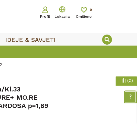
0
Profil
Lokacija
Omiljeno
IDEJE & SAVJETI
SIGURNO ONLIN
2
(
0
)
/Kl.33
RE+ MO.RE
ARDOSA p=1,89