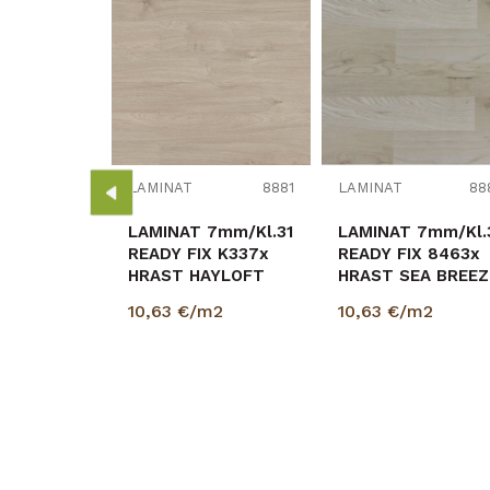
8863
33 FUZION
OOD
2
LAMINAT
8881
LAMINAT
88
2
LAMINAT 7mm/Kl.31
LAMINAT 7mm/Kl.31
READY FIX K337x
READY FIX 8463x
HRAST HAYLOFT
HRAST SEA BREEZ
p=2,4672 m2
p=2,4672 m2
10,63
€/m2
10,63
€/m2