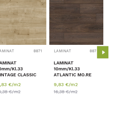
LAMINAT
LAMINAT
10mm/Kl.
AMINAT
8871
LAMINAT
8870
ATLANTIC
PURE+ K4
AMINAT
LAMINAT
9,83
€/m
HRAST N
0mm/Kl.33
10mm/Kl.33
16,38
€/m
CARPENT
INTAGE CLASSIC
ATLANTIC MO.RE
RASPOLO..
URE+ K413x
PURE+ K479x
,83
€/m2
9,83
€/m2
RAST
HRAST ESPRESO
6,38
€/m2
16,38
€/m2
LACKWATER
CARPENTER p=1,76
=1,76 m2
m2