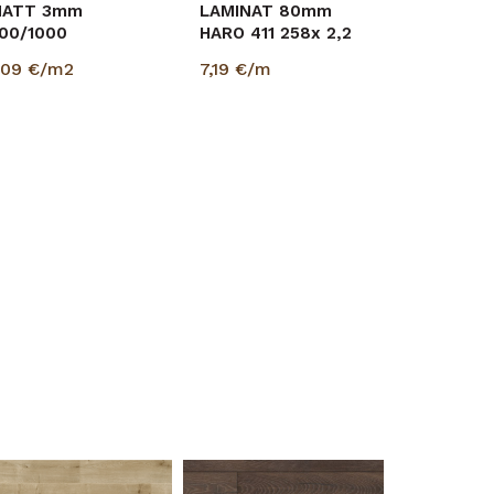
ATT 3mm
LAMINAT 80mm
00/1000
HARO 411 258x 2,2
=5,00m2
m
,09
€/m2
7,19
€/m
6505x/8573/493x/377/K338/5985/K