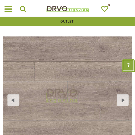
0
OUTLET