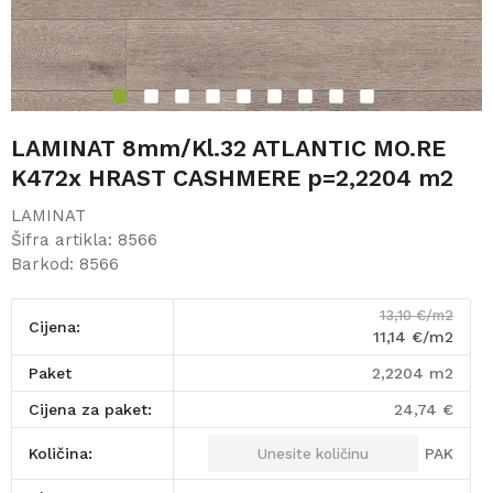
1
2
3
4
5
6
7
8
9
LAMINAT 8mm/Kl.32 ATLANTIC MO.RE
K472x HRAST CASHMERE p=2,2204 m2
LAMINAT
Šifra artikla:
8566
Barkod:
8566
13,10
€/m2
Cijena:
11,14
€/m2
paket
2,2204
m2
Cijena za paket:
24,74
€
PAK
Količina: