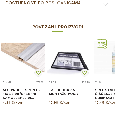
DOSTUPNOST PO POSLOVNICAMA
POVEZANI PROIZVODI
ALUMINIJSKI PROFILI
17072
FILC I PRIBOR
15949
FILC I PRIBOR
ALU PROFIL SIMPLE-
TAP BLOCK ZA
SREDSTVO
FIX 23 90/SREBRNI
MONTAŽU PODA
ČIŠĆENJE 
SAMOLJEPLJIVI
Clean&Gre
PRIJELAZNI RAVNI
LAMINAT 5
4,81
€/kom
10,90
€/kom
12,45
€/k
28mm