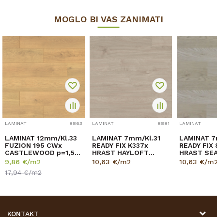
MOGLO BI VAS ZANIMATI
LAMINAT
8863
LAMINAT
8881
LAMINAT
LAMINAT 12mm/Kl.33
LAMINAT 7mm/Kl.31
LAMINAT 7mm/Kl.31
FUZION 195 CWx
READY FIX K337x
READY FIX
CASTLEWOOD p=1,51
HRAST HAYLOFT
HRAST SE
m2
p=2,4672 m2
p=2,4672 
9,86
€/m2
10,63
€/m2
10,63
€/m
17,94
€/m2
KONTAKT