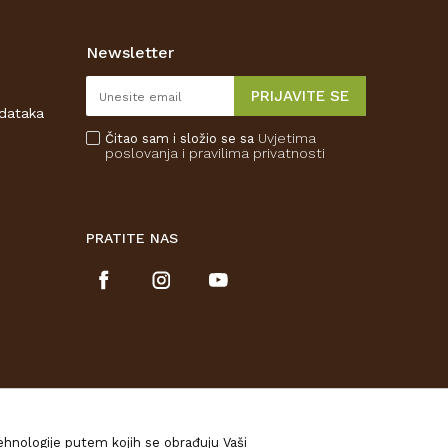
Newsletter
PRIJAVITE SE
odataka
Uvjetima
Čitao sam i složio se sa
poslovanja
i pravilima privatnosti
PRATITE NAS
tehnologije putem kojih se obrađuju Vaši