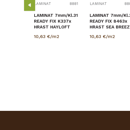
2
LAMINAT
8881
LAMINAT
88
2
LAMINAT 7mm/Kl.31
LAMINAT 7mm/Kl.31
READY FIX K337x
READY FIX 8463x
HRAST HAYLOFT
HRAST SEA BREEZ
p=2,4672 m2
p=2,4672 m2
10,63
€/m2
10,63
€/m2