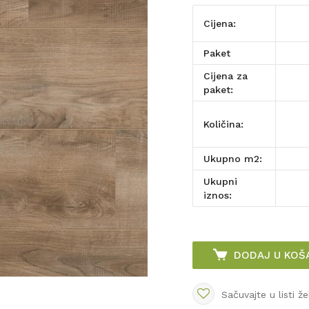
Cijena:
paket
Cijena za
paket:
Količina:
Ukupno m2:
Ukupni
iznos:
DODAJ U KOŠ
Sačuvajte u listi že