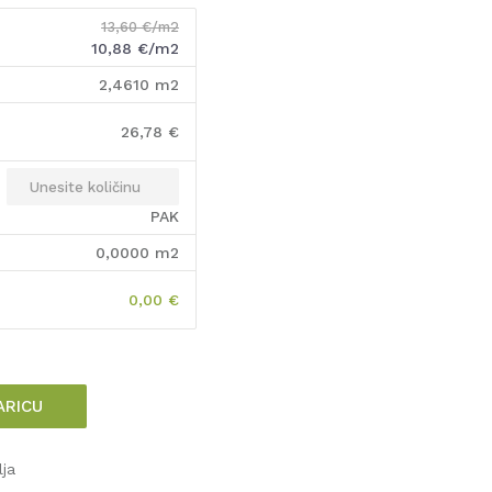
13,60
€/m2
10,88
€/m2
2,4610
m2
26,78
€
PAK
0,0000
m2
0,00
€
ARICU
lja