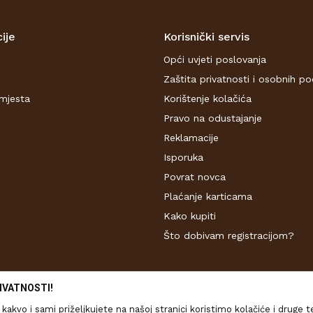
ije
Korisnički servis
Opći uvjeti poslovanja
Zaštita privatnosti i osobnih p
mjesta
Korištenje kolačića
Pravo na odustajanje
Reklamacije
Isporuka
Povrat novca
Plaćanje karticama
Kako kupiti
Što dobivam registracijom?
IVATNOSTI!
kakvo i sami priželjkujete na našoj stranici koristimo kolačiće i druge 