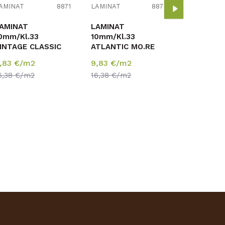
10mm/Kl.
AMINAT
8871
LAMINAT
8870
ATLANTIC
PURE+ K4
AMINAT
LAMINAT
9,83
€/m
HRAST N
0mm/Kl.33
10mm/Kl.33
16,38
€/m
CARPENT
INTAGE CLASSIC
ATLANTIC MO.RE
RASPOLO..
URE+ K413x
PURE+ K479x
,83
€/m2
9,83
€/m2
RAST
HRAST ESPRESO
6,38
€/m2
16,38
€/m2
LACKWATER
CARPENTER p=1,76
=1,76 m2
m2