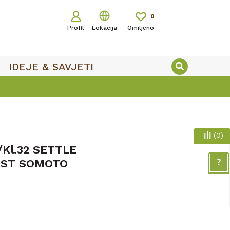
0
Profil
Lokacija
Omiljeno
IDEJE & SAVJETI
(
0
)
Kl.32 SETTLE
AST SOMOTO