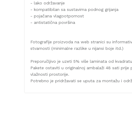
- lako održavanje
- kompatibilan sa sustavima podnog grijanja
- pojačana vlagootpornost
- antistatična površina
Fotografije proizvoda na web stranici su informati
stvarnosti (minimalne razlike u nijansi boje itd.)
Preporučljivo je uzeti 5% više laminata od kvadrat
Pakete ostaviti u originalnoj ambalaži 48 sati prije 
vlažnosti prostorije.
Potrebno je pridržavati se uputa za montažu i od
Karakteristika
Kategorija
Debljina/Visina (mm)
Klasa