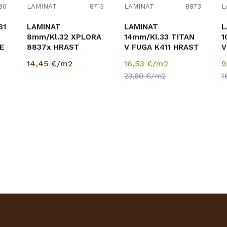
80
LAMINAT
8713
LAMINAT
8873
L
LAMINAT
LAMINAT
L
8mm/Kl.32 XPLORA
14mm/Kl.33 TITAN
1
E
8837x HRAST
V FUGA K411 HRAST
V
COTTAGE NATUR
LAGUNA p=1,41 m2
P
14,45
€/m2
16,53
€/m2
9
p=2,4615 m2
H
23,60
€/m2
1
B
p