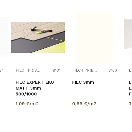
natur
Prešano drvo
1261
244
BALTERIO
84
FILC I PRIBOR
8131
FILC I PRIBOR
8100
FILC EXPERT EKO
FILC 3mm
L
MATT 3mm
L
500/1000
F
p=5,00m2
B
1,09
€/m2
0,99
€/m2
3
K
PROVJERITE