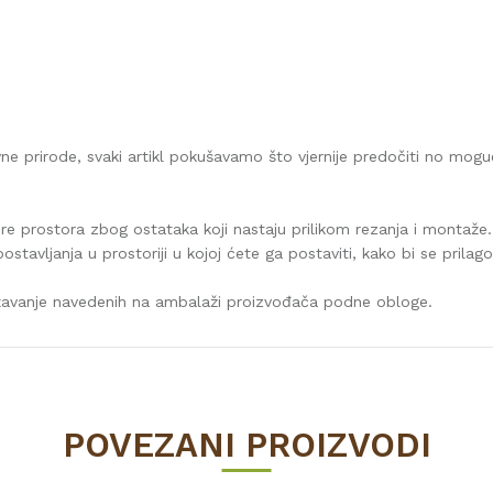
vne prirode, svaki artikl pokušavamo što vjernije predočiti no mog
ure prostora zbog ostataka koji nastaju prilikom rezanja i montaže.
postavljanja u prostoriji u kojoj ćete ga postaviti, kako bi se prilag
ržavanje navedenih na ambalaži proizvođača podne obloge.
Vrijednost
LAMINAT
POVEZANI PROIZVODI
8
32