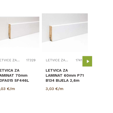
LETVICA 
LAMINAT
FOEI056 
LETVICE ZA LAMINAT
17329
LETVICE ZA LAMINAT
17415
2,4m
1,59
€/m
2415/650
ETVICA ZA
LETVICA ZA
AMINAT 70mm
LAMINAT 60mm P71
OFA015 SF446L
B134 BIJELA 2,6m
IJELA 2,4m 390x/
6016x/343/
,03
€/m
3,03
€/m
039/K629/R109/463/5953...
K338/5946/463/426/K395/5...