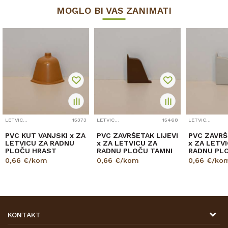
MOGLO BI VAS ZANIMATI
LETVICE RADNE PLOČE/SOKL
15373
LETVICE RADNE PLOČE/SOKL
15468
LETVICE RADNE PLOČE/SOKL
PVC KUT VANJSKI x ZA
PVC ZAVRŠETAK LIJEVI
PVC ZAVRŠ
LETVICU ZA RADNU
x ZA LETVICU ZA
x ZA LETV
PLOČU HRAST
RADNU PLOČU TAMNI
RADNU PLO
125226910
0,66
€/kom
0,66
€/kom
0,66
€/ko
KONTAKT