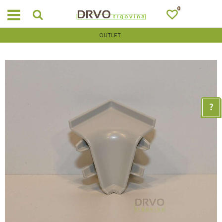
0
OUTLET