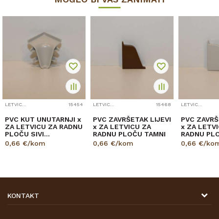
LETVICE RADNE PLOČE/SOKL
15454
LETVICE RADNE PLOČE/SOKL
15468
LETVICE RADNE PLOČE/SOKL
PVC KUT UNUTARNJI x
PVC ZAVRŠETAK LIJEVI
PVC ZAVRŠ
ZA LETVICU ZA RADNU
x ZA LETVICU ZA
x ZA LETV
PLOČU SIVI
RADNU PLOČU TAMNI
RADNU PLO
12523691010/98102
125226910
0,66
€/kom
0,66
€/kom
0,66
€/ko
KONTAKT
DRVONA D.O.O.