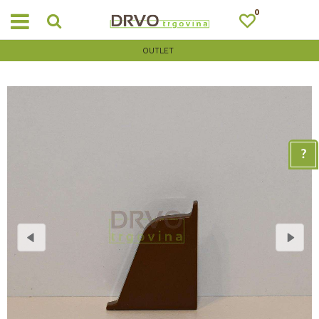
0
OUTLET