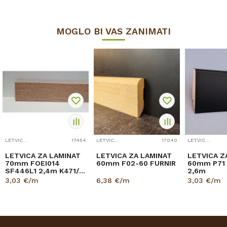
MOGLO BI VAS ZANIMATI
LETVICE ZA LAMINAT
17454
LETVICE ZA LAMINAT
17040
LETVICE ZA LAMINAT
LETVICA ZA LAMINAT
LETVICA ZA LAMINAT
LETVICA Z
70mm FOEI014
60mm F02-60 FURNIR
60mm P71 
SF446L1 2,4m K471/
2,6m
8573/674x/K483
3,03
€/m
6,38
€/m
3,03
€/m