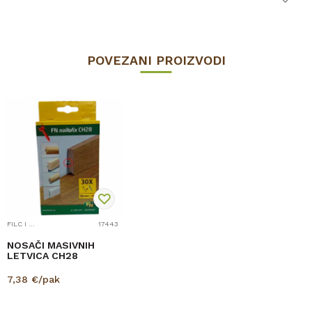
POVEZANI PROIZVODI
FILC I PRIBOR
17443
NOSAČI MASIVNIH
LETVICA CH28
7,38
€/pak