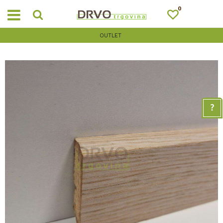
0
OUTLET