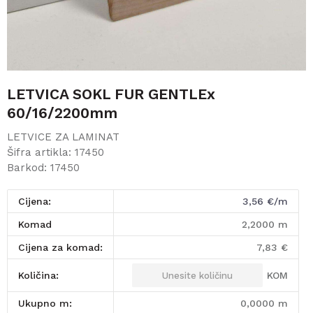
LETVICA SOKL FUR GENTLEx
60/16/2200mm
LETVICE ZA LAMINAT
Šifra artikla:
17450
Barkod:
17450
Cijena:
3,56
€/m
komad
2,2000
m
Cijena za komad:
7,83
€
KOM
Količina:
Ukupno m:
0,0000
m