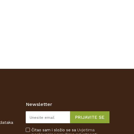
PRIPREMLJENA ZA
.
Newsletter
PRIJAVITE SE
odataka
Uvjetima
Čitao sam i složio se sa