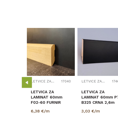
LETVICE ZA LAMINAT
17454
ZA
 70mm
SF446L1
LETVICE ZA LAMINAT
17040
LETVICE ZA LAMINAT
174
1/
x/K483
LETVICA ZA
LETVICA ZA
LAMINAT 60mm
LAMINAT 60mm P
F02-60 FURNIR
B325 CRNA 2,6m
6,38
€/m
3,03
€/m