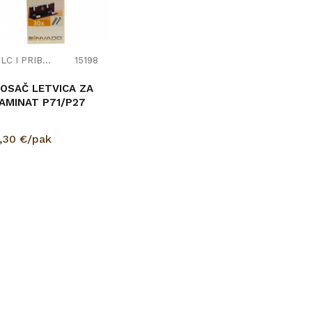
FILC I PRIBOR
15198
OSAČ LETVICA ZA
AMINAT P71/P27
,30
€/pak