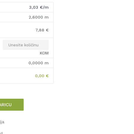
3,03
€/m
2,6000
m
7,88
€
KOM
0,0000
m
0,00
€
ARICU
lja
od