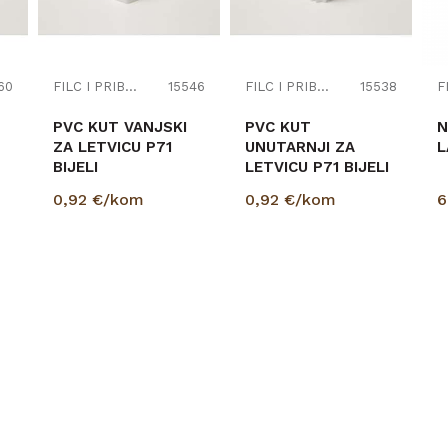
60
FILC I PRIBOR
15546
FILC I PRIBOR
15538
PVC KUT VANJSKI
PVC KUT
N
ZA LETVICU P71
UNUTARNJI ZA
L
BIJELI
LETVICU P71 BIJELI
0,92
€/kom
0,92
€/kom
6