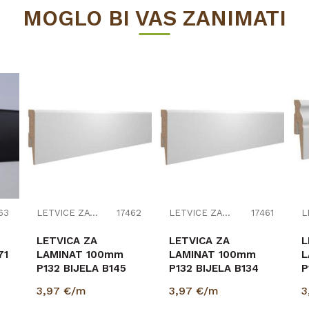
MOGLO BI VAS ZANIMATI
63
LETVICE ZA LAMINAT
17462
LETVICE ZA LAMINAT
17461
LETVICA ZA
LETVICA ZA
L
71
LAMINAT 100mm
LAMINAT 100mm
L
P132 BIJELA B145
P132 BIJELA B134
P
15/100/2400
15/100/2400
1
3,97
€/m
3,97
€/m
3
(PRIPREMLJENA ZA
P