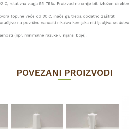
2 C, relativna vlaga 55-75%. Proizvod ne smije biti izložen direktn
vora topline veće od 30'C, inače ga treba dodatno zaštititi.
učljivo na površinu nanositi nikakva kemijska niti ljepljiva sredstva
rnosti (npr. minimalne razlike u nijansi boje)!
Vrijednost
LETVICE ZA LAMINAT
POVEZANI PROIZVODI
60
bijelo
2600
15
Invado