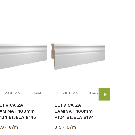
PVC LETV
LAMINAT 
MAT 2,5m
3,33
€/m
LETVICE ZA LAMINAT
17460
LETVICE ZA LAMINAT
17459
ETVICA ZA
LETVICA ZA
AMINAT 100mm
LAMINAT 100mm
124 BIJELA B145
P124 BIJELA B134
5/100/2400
15/100/2400
,97
€/m
3,97
€/m
RESTIGE
PRESTIGE