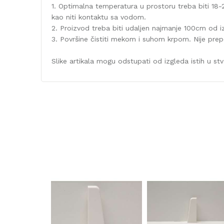
1. Optimalna temperatura u prostoru treba biti 18-2
kao niti kontaktu sa vodom.
2. Proizvod treba biti udaljen najmanje 100cm od iz
3. Površine čistiti mekom i suhom krpom. Nije prepor
Slike artikala mogu odstupati od izgleda istih u stva
Karakteristika
Kategorija
Debljina/Visina (mm)
Dekor
Dužina (mm)
Širina (mm)
Naziv proizvođača