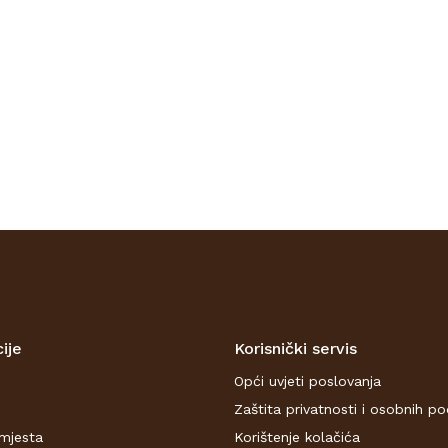
BOJANJE)
(
..
ije
Korisnički servis
Opći uvjeti poslovanja
Zaštita privatnosti i osobnih p
mjesta
Korištenje kolačića