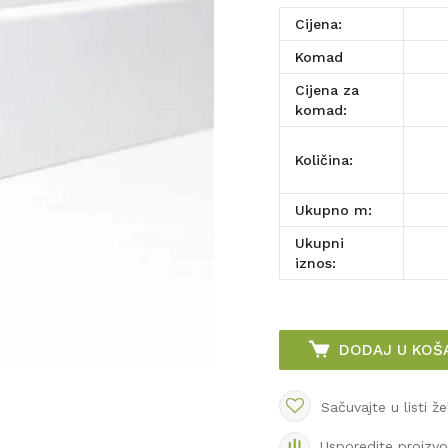
Cijena:
komad
Cijena za
komad:
Količina:
Ukupno m:
Ukupni
iznos:
DODAJ U KOŠ
Sačuvajte u listi že
Usporedite proizv