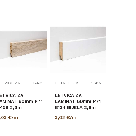
LETVICE ZA LAMINAT
17421
LETVICE ZA LAMINAT
17415
ETVICA ZA
LETVICA ZA
AMINAT 60mm P71
LAMINAT 60mm P71
458 2,6m
B134 BIJELA 2,6m
93x/343/8199/5341/254x/8279/K230/K485/K40...
6016x/343/
,03
€/m
3,03
€/m
K338/5946/463/426/K395/5...