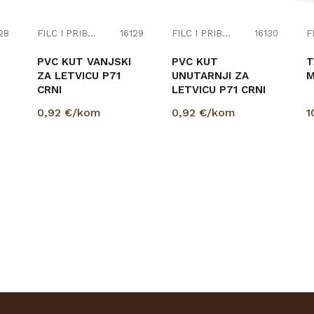
28
FILC I PRIBOR
16129
FILC I PRIBOR
16130
PVC KUT VANJSKI
PVC KUT
T
ZA LETVICU P71
UNUTARNJI ZA
M
CRNI
LETVICU P71 CRNI
0,92
€/kom
0,92
€/kom
1