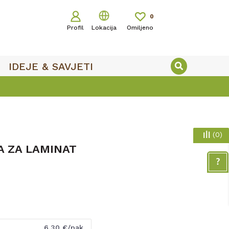
0
Profil
Lokacija
Omiljeno
IDEJE & SAVJETI
(
0
)
A ZA LAMINAT
6,30
€/pak