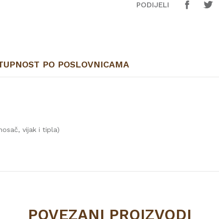
PODIJELI
TUPNOST PO POSLOVNICAMA
sač, vijak i tipla)
Vrijednost
FILC I PRIBOR
POVEZANI PROIZVODI
Invado