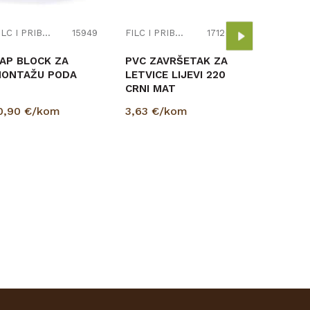
CRNI MAT
3,63
€/k
FILC I PRIBOR
15949
FILC I PRIBOR
17126
AP BLOCK ZA
PVC ZAVRŠETAK ZA
ONTAŽU PODA
LETVICE LIJEVI 220
CRNI MAT
0,90
€/kom
3,63
€/kom