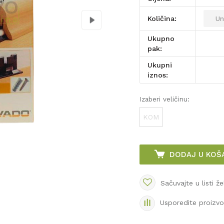
Količina:
Ukupno
pak:
Ukupni
iznos:
Izaberi veličinu:
KOM
DODAJ U KOŠ
Sačuvajte u listi že
Usporedite proizv