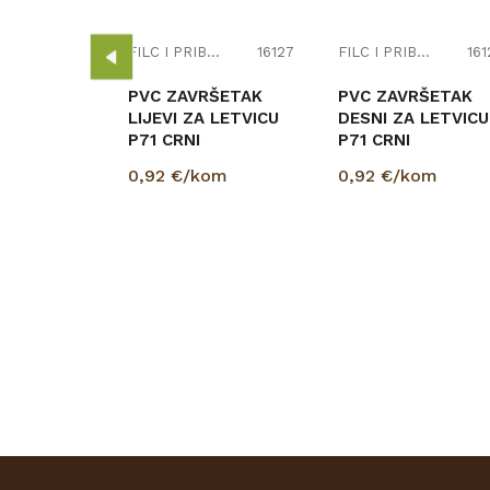
A(BRZ-16)
om
FILC I PRIBOR
16127
FILC I PRIBOR
161
PVC ZAVRŠETAK
PVC ZAVRŠETAK
LIJEVI ZA LETVICU
DESNI ZA LETVICU
P71 CRNI
P71 CRNI
0,92
€/kom
0,92
€/kom