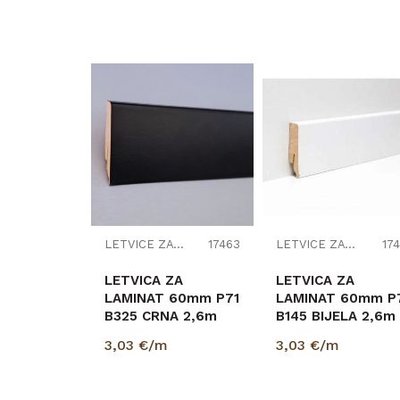
LETVICE ZA LAMINAT
17463
LETVICE ZA LAMINAT
174
LETVICA ZA
LETVICA ZA
LAMINAT 60mm P71
LAMINAT 60mm P
B325 CRNA 2,6m
B145 BIJELA 2,6m
(PRIPREMLJENA Z
3,03
€/m
3,03
€/m
BOJANJE)