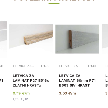
31
LETVICE ZA LAMINAT
17409
LETVICE ZA LAMINAT
17441
LETVICA ZA
LETVICA ZA
L
71
LAMINAT P27 B516x
LAMINAT 60mm P71
L
ZLATNI HRASTx
B663 SIVI HRAST
B
A
2,6m
NORPOL 2,6m
4
0,79
€/m
3,03
€/m
3
6501/3884/K230/K625/K469/1009...
K418/
1,59
€/m
5953/344/344/