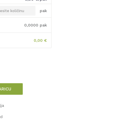
pak
0,0000
pak
0,00
€
ARICU
lja
od