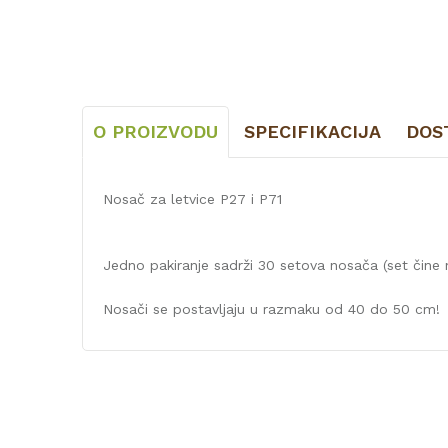
O PROIZVODU
SPECIFIKACIJA
DOS
Nosač za letvice P27 i P71
Jedno pakiranje sadrži 30 setova nosača (set čine no
Nosači se postavljaju u razmaku od 40 do 50 cm!
Karakteristika
Kategorija
Naziv proizvođača