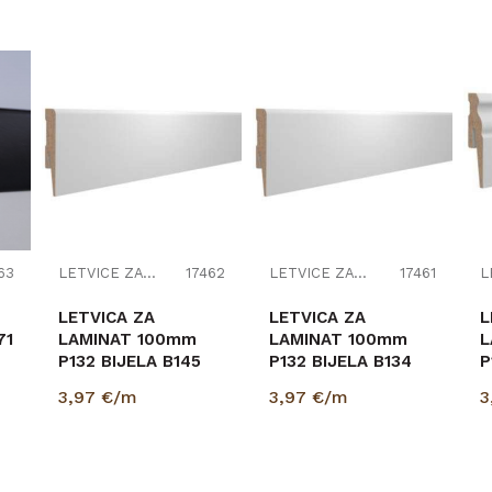
63
LETVICE ZA LAMINAT
17462
LETVICE ZA LAMINAT
17461
LETVICA ZA
LETVICA ZA
L
71
LAMINAT 100mm
LAMINAT 100mm
L
P132 BIJELA B145
P132 BIJELA B134
P
15/100/2400
15/100/2400
1
3,97
€/m
3,97
€/m
3
(PRIPREMLJENA ZA
P
BOJANJE)
(
..