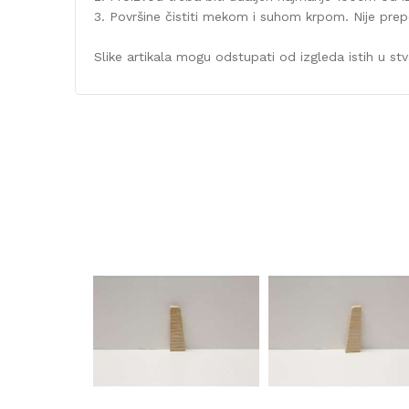
3. Površine čistiti mekom i suhom krpom. Nije prepor
Slike artikala mogu odstupati od izgleda istih u stva
Karakteristika
Kategorija
Debljina/Visina (mm)
Dekor
Dužina (mm)
Širina (mm)
Naziv proizvođača