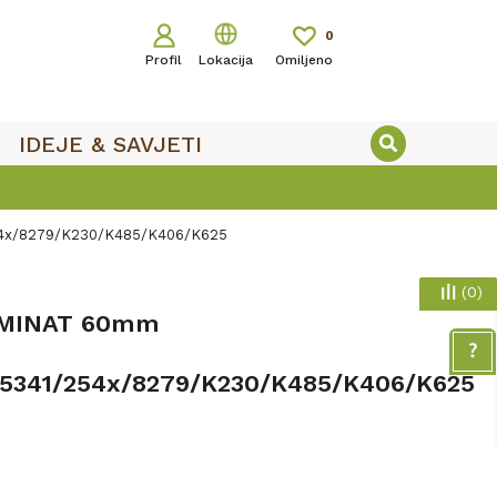
0
Profil
Lokacija
Omiljeno
IDEJE & SAVJETI
54x/8279/K230/K485/K406/K625
(
0
)
AMINAT 60mm
/5341/254x/8279/K230/K485/K406/K625