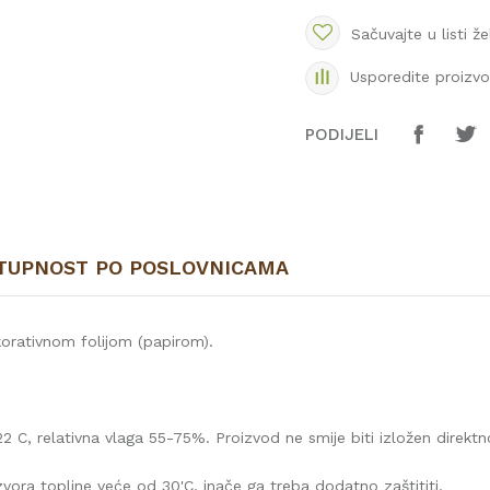
Sačuvajte u listi že
Usporedite proizv
PODIJELI
TUPNOST PO POSLOVNICAMA
orativnom folijom (papirom).
2 C, relativna vlaga 55-75%. Proizvod ne smije biti izložen direktn
vora topline veće od 30'C, inače ga treba dodatno zaštititi.