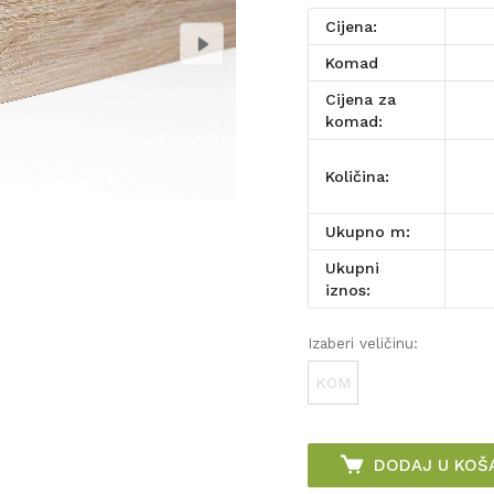
Cijena:
komad
Cijena za
komad:
Količina:
Ukupno m:
Ukupni
iznos:
Izaberi veličinu:
KOM
DODAJ U KOŠ