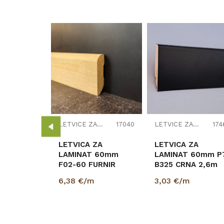
LETVICE ZA LAMINAT
17453
ZA
 70mm
 SF446L1
6/K489
LETVICE ZA LAMINAT
17040
LETVICE ZA LAMINAT
174
LETVICA ZA
LETVICA ZA
LAMINAT 60mm
LAMINAT 60mm P
F02-60 FURNIR
B325 CRNA 2,6m
6,38
€/m
3,03
€/m