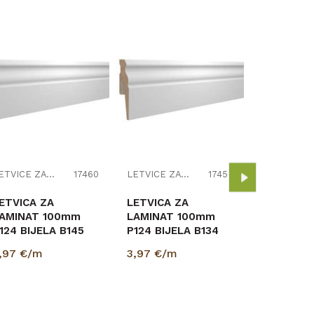
PVC LETV
LAMINAT 
MAT 2,5m
3,33
€/m
LETVICE ZA LAMINAT
17460
LETVICE ZA LAMINAT
17459
ETVICA ZA
LETVICA ZA
AMINAT 100mm
LAMINAT 100mm
124 BIJELA B145
P124 BIJELA B134
5/100/2400
15/100/2400
,97
€/m
3,97
€/m
RESTIGE
PRESTIGE
PRIPREMLJENA ZA
.