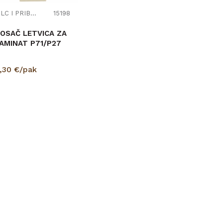
FILC I PRIBOR
15198
OSAČ LETVICA ZA
AMINAT P71/P27
,30
€/pak