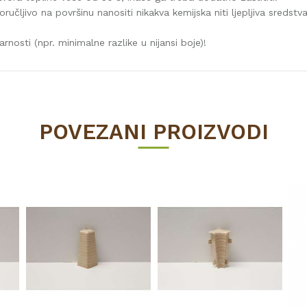
učljivo na površinu nanositi nikakva kemijska niti ljepljiva sredstva
rnosti (npr. minimalne razlike u nijansi boje)!
Vrijednost
LETVICE ZA LAMINAT
POVEZANI PROIZVODI
60
natur
2600
15
Invado