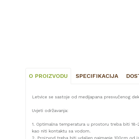
O PROIZVODU
SPECIFIKACIJA
DOS
Letvice se sastoje od medijapana presvučenog dek
Uvjeti održavanja:
1. Optimalna temperatura u prostoru treba biti 18-2
kao niti kontaktu sa vodom.
2. Proizvod treba biti udaljen najmanje 100cm od iz