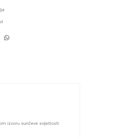
lja
od
om izvoru sunčeve svijetlosti