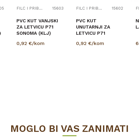
05
FILC I PRIBOR
15603
FILC I PRIBOR
15602
PVC KUT VANJSKI
PVC KUT
N
ZA LETVICU P71
UNUTARNJI ZA
L
)
SONOMA (KLJ)
LETVICU P71
SONOMA (KLJ)
0,92
€/kom
0,92
€/kom
6
MOGLO BI VAS ZANIMATI