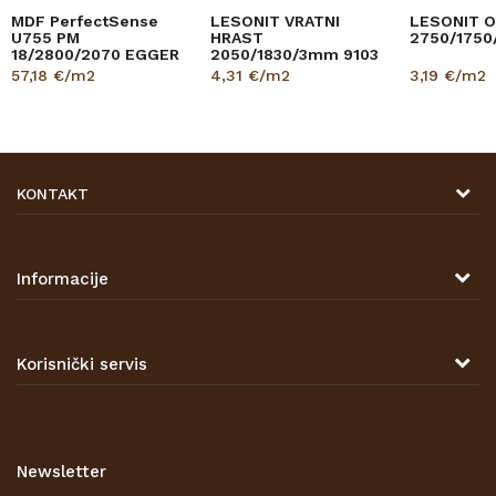
MDF PerfectSense
LESONIT VRATNI
LESONIT O
U755 PM
HRAST
2750/1750
18/2800/2070 EGGER
2050/1830/3mm 9103
57,18
€/m2
4,31
€/m2
3,19
€/m2
KONTAKT
DRVONA D.O.O.
Antuna Mihanovića 7,
47000 Karlovac
Informacije
TELEFON
O nama
Tel: 00 385 47 646 044
Kontakt
Korisnički servis
Prodajna mjesta
Opći uvjeti poslovanja
Zaštita privatnosti i osobnih podataka
Korištenje kolačića
Newsletter
Pravo na odustajanje