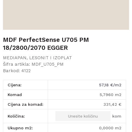
MDF PerfectSense U705 PM
18/2800/2070 EGGER
MEDIAPAN, LESONIT I IZOPLAT
Šifra artikla:
MDF_U705_PM
Barkod:
4122
Cijena:
57,18
€/m2
komad
5,7960
m2
Cijena za komad:
331,42
€
kom
Količina:
Ukupno m2:
0,0000
m2