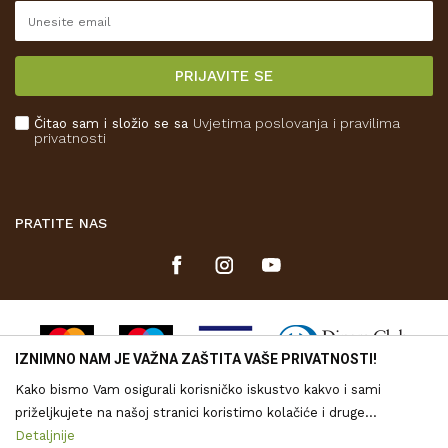
Reklamacije
Isporuka
PRIJAVITE SE
Povrat novca
Plaćanje karticama
Čitao sam i složio se sa
Uvjetima poslovanja
i pravilima
Kako kupiti
privatnosti
Što dobivam registracijom?
PRATITE NAS
IZNIMNO NAM JE VAŽNA ZAŠTITA VAŠE PRIVATNOSTI!
Kako bismo Vam osigurali korisničko iskustvo kakvo i sami
priželjkujete na našoj stranici koristimo kolačiće i druge
tehnologije putem kojih se obrađuju Vaši osobni podaci. Voditelj
Detaljnije
Nastojimo biti što precizniji u opisu proizvoda, vjernom prikazu