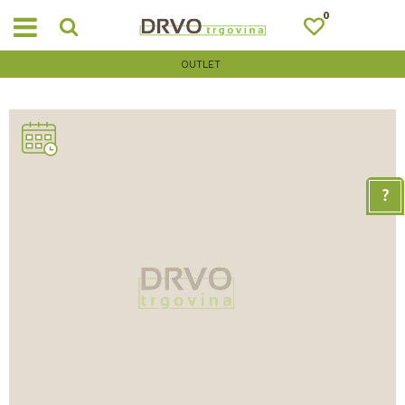
0
OUTLET