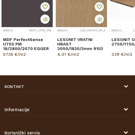
MEDIAPAN, LESONIT I IZOPLAT
MDF_U755_PM
MEDIAPAN, LESONIT I IZOPLAT
LES_HRAST_VR_3
MEDIAPAN, LESONIT I IZOPLAT
MDF PerfectSense
LESONIT VRATNI
LESONIT O
U755 PM
HRAST
2750/1750
18/2800/2070 EGGER
2050/1830/3mm 9103
57,18
€/m2
4,31
€/m2
3,19
€/m2
KONTAKT
DRVONA D.O.O.
Antuna Mihanovića 7,
47000 Karlovac
Informacije
TELEFON
O nama
Tel: 00 385 47 646 044
Kontakt
Korisnički servis