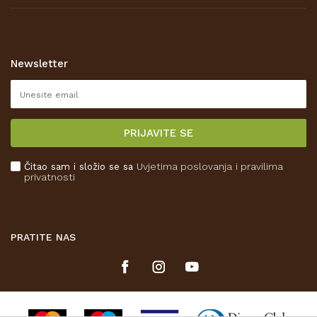
Prodajna mjesta
Opći uvjeti poslovanja
Zaštita privatnosti i osobnih podataka
Korištenje kolačića
Newsletter
Pravo na odustajanje
Reklamacije
Isporuka
PRIJAVITE SE
Povrat novca
Plaćanje karticama
Čitao sam i složio se sa
Uvjetima poslovanja
i pravilima
Kako kupiti
privatnosti
Što dobivam registracijom?
PRATITE NAS