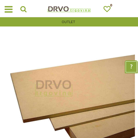
0
OUTLET