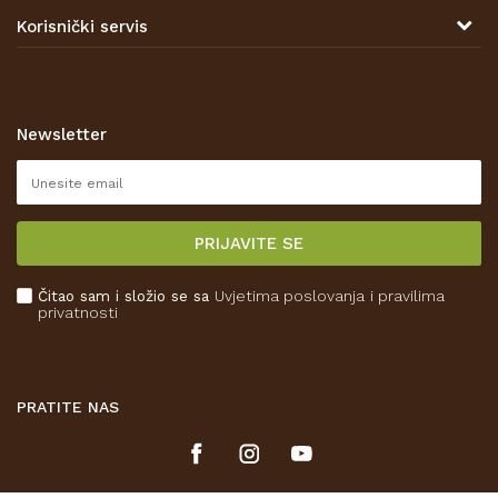
Tel: 00 385 47 646 044
Kontakt
Korisnički servis
Prodajna mjesta
Opći uvjeti poslovanja
Zaštita privatnosti i osobnih podataka
Korištenje kolačića
Newsletter
Pravo na odustajanje
Reklamacije
Isporuka
PRIJAVITE SE
Povrat novca
Plaćanje karticama
Čitao sam i složio se sa
Uvjetima poslovanja
i pravilima
Kako kupiti
privatnosti
Što dobivam registracijom?
PRATITE NAS