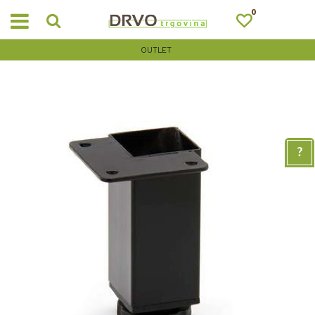
0
OUTLET