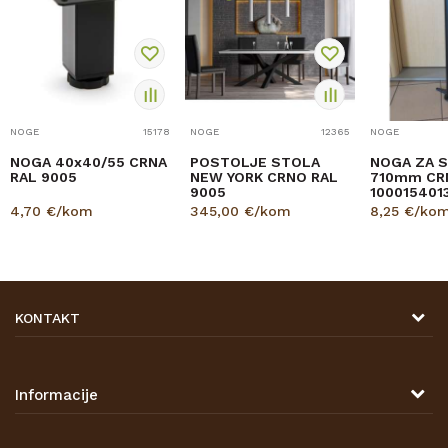
NOGE
15178
NOGE
12365
NOGE
NOGA 40x40/55 CRNA
POSTOLJE STOLA
NOGA ZA 
RAL 9005
NEW YORK CRNO RAL
710mm CR
9005
100015401
4,70
€/kom
345,00
€/kom
8,25
€/ko
KONTAKT
DRVONA D.O.O.
Antuna Mihanovića 7,
47000 Karlovac
Informacije
TELEFON
O nama