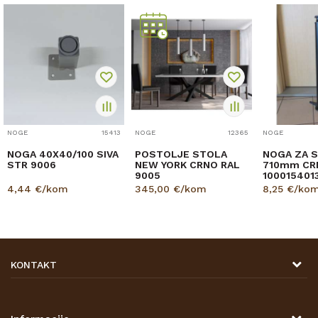
NOGE
15413
NOGE
12365
NOGE
NOGA 40X40/100 SIVA
POSTOLJE STOLA
NOGA ZA 
STR 9006
NEW YORK CRNO RAL
710mm CR
9005
100015401
4,44
€/kom
345,00
€/kom
8,25
€/ko
KONTAKT
DRVONA D.O.O.
Antuna Mihanovića 7,