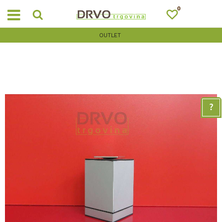
0
OUTLET