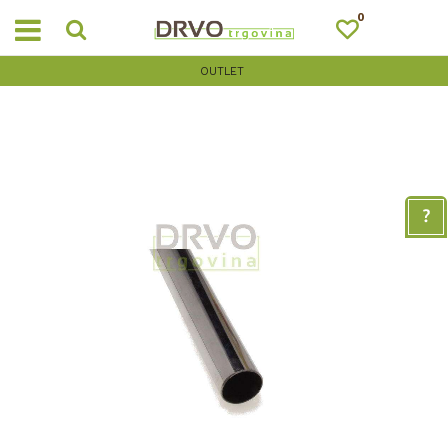
0
OUTLET