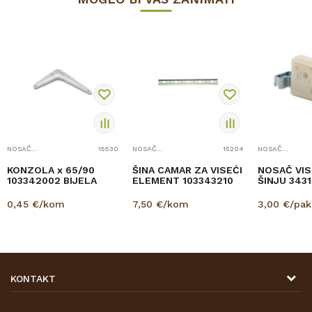
NOSAČI, ŠARNIR, KUTNIK, KONZOLA
15530
NOSAČI, ŠARNIR, KUTNIK, KONZOLA
15204
NOSAČI, ŠARNIR, KUTNIK, KONZOLA
KONZOLA x 65/90
ŠINA CAMAR ZA VISEĆI
NOSAČ VIS
103342002 BIJELA
ELEMENT 103343210
ŠINJU 3431
0,45
€/kom
7,50
€/kom
3,00
€/pak
KONTAKT
DRVONA D.O.O.