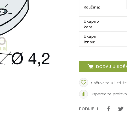
Količina:
Ukupno
kom:
Ukupni
iznos:
DODAJ U KOŠ
Sačuvajte u listi že
Usporedite proizv
PODIJELI