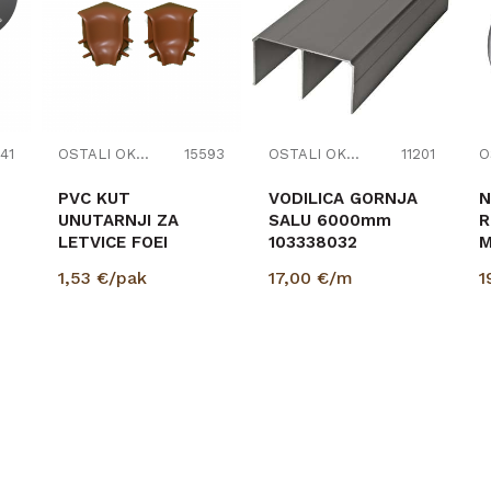
41
OSTALI OKOV - SITNICE
15593
OSTALI OKOV - SITNICE
11201
PVC KUT
VODILICA GORNJA
N
UNUTARNJI ZA
SALU 6000mm
R
LETVICE FOEI
103338032
SVIJETLO SMEĐI
1,53
€/pak
17,00
€/m
1