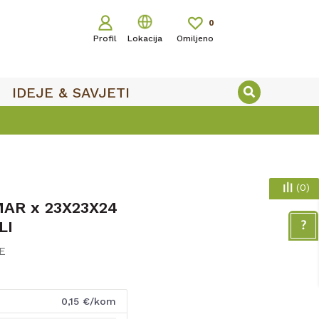
0
Profil
Lokacija
Omiljeno
IDEJE & SAVJETI
(
0
)
AR x 23X23X24
LI
E
0,15
€/kom