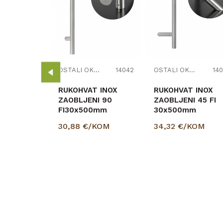
OKOV - SITNICE
15112
SA ZA
334278
om
OSTALI OKOV - SITNICE
14042
OSTALI OKOV - SITNICE
140
RUKOHVAT INOX
RUKOHVAT INOX
ZAOBLJENI 90
ZAOBLJENI 45 FI
FI30x500mm
30x500mm
30,88
€/KOM
34,32
€/KOM