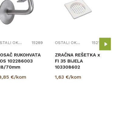
OSTALI 
ZASUN RA
10333204
7,70
€/k
OSTALI OKOV - SITNICE
15289
OSTALI OKOV - SITNICE
15211
OSAČ RUKOHVATA
ZRAČNA REŠETKA x
OS 102286003
FI 35 BIJELA
M8/70mm
103308602
9,85
€/kom
1,63
€/kom