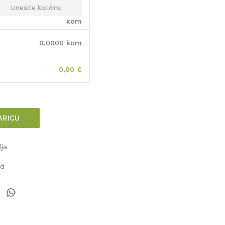
kom
0,0000
kom
0,00
€
ARICU
lja
od