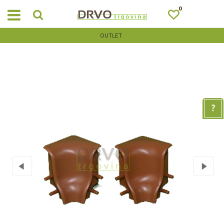
0
OUTLET