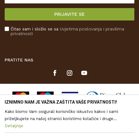
Isporuka
PRIJAVITE SE
Povrat novca
Plaćanje karticama
Čitao sam i složio se sa
Uvjetima poslovanja
i pravilima
Kako kupiti
privatnosti
Što dobivam registracijom?
PRATITE NAS
IZNIMNO NAM JE VAŽNA ZAŠTITA VAŠE PRIVATNOSTI!
Kako bismo Vam osigurali korisničko iskustvo kakvo i sami
priželjkujete na našoj stranici koristimo kolačiće i druge
tehnologije putem kojih se obrađuju Vaši osobni podaci. Voditelj
Detaljnije
Nastojimo biti što precizniji u opisu proizvoda, vjernom prikazu
obrade vaših podataka je Drvona d.o.o. Obrada Vaših osobnih
slika te samih cijena, ali ne možemo u potpunosti jamčiti točnost
svih informacija. Svi proizvodi prikazani na web stranici