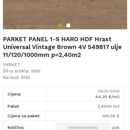
1
2
PARKET PANEL 1-S HARO HDF Hrast
Universal Vintage Brown 4V 549817 ulje
11/120/1000mm p=2,40m2
PARKET
Šifra artikla:
9193
Barkod:
9193
55,25
€/m2
Cijena:
44,20
€/m2
paket
2,4000
m2
Cijena za paket:
106,08
€
pak
Količina: