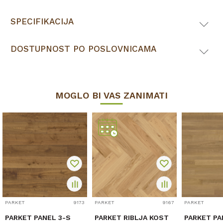
SPECIFIKACIJA
DOSTUPNOST PO POSLOVNICAMA
MOGLO BI VAS ZANIMATI
PARKET
9173
PARKET
9167
PARKET
PARKET PANEL 3-S
PARKET RIBLJA KOST
PARKET PA