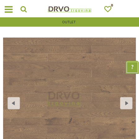
0
OUTLET