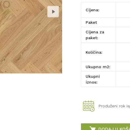
Cijena:
paket
Cijena za
paket:
Količina:
Ukupno m2:
Ukupni
iznos:
Produženi rok i
DODAJ U KOŠ