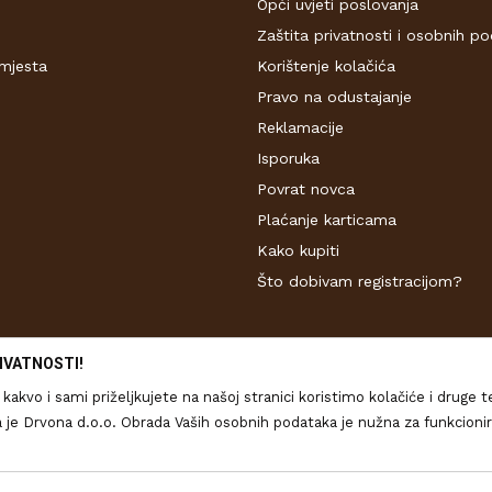
Opći uvjeti poslovanja
Zaštita privatnosti i osobnih p
mjesta
Korištenje kolačića
Pravo na odustajanje
Reklamacije
Isporuka
Povrat novca
Plaćanje karticama
Kako kupiti
Što dobivam registracijom?
IVATNOSTI!
kakvo i sami priželjkujete na našoj stranici koristimo kolačiće i druge 
ona d.o.o. Obrada Vaših osobnih podataka je nužna za funkcioniranje ove stranice, 
 sadržaja Vama. Više o podacima koje obrađujemo kao i o Vašim pravima pr
 opisu proizvoda, vjernom prikazu slika te samih cijena, ali ne možemo u
a o korištenju kolačića
Kolačiće u bilo kojem trenutku možete ponovno až
kazani na web stranici www.drvo-trgovina.hr su dio naše ponude, no to n