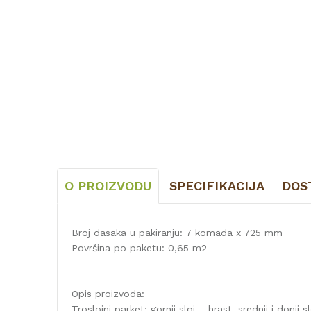
O PROIZVODU
SPECIFIKACIJA
DOS
Broj dasaka u pakiranju: 7 komada x 725 mm
Površina po paketu: 0,65 m2
Opis proizvoda:
Troslojni parket: gornji sloj – hrast, srednji i donji s