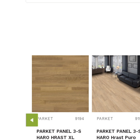
Karakteristika
Kategorija
Vrsta materijala
Debljina/Visina (mm)
Dužina (mm)
Širina (mm)
Naziv proizvođača
9173
ANEL 3-S
PARKET
9194
PARKET
91
AST
O
PARKET PANEL 3-S
PARKET PANEL 3-
549586x
HARO HRAST XL
HARO Hrast Puro
m2