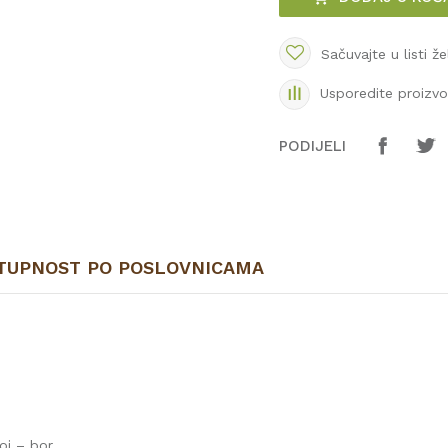
Sačuvajte u listi že
Usporedite proizv
PODIJELI
TUPNOST PO POSLOVNICAMA
loj – bor