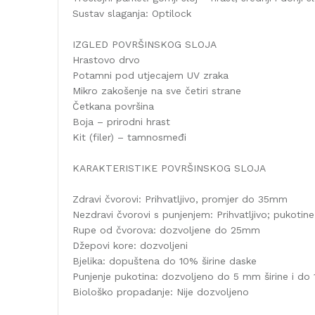
Sustav slaganja: Optilock
IZGLED POVRŠINSKOG SLOJA
Hrastovo drvo
Potamni pod utjecajem UV zraka
Mikro zakošenje na sve četiri strane
Četkana površina
Boja – prirodni hrast
Kit (filer) – tamnosmeđi
KARAKTERISTIKE POVRŠINSKOG SLOJA
Zdravi čvorovi: Prihvatljivo, promjer do 35mm
Nezdravi čvorovi s punjenjem: Prihvatljivo; pukoti
Rupe od čvorova: dozvoljene do 25mm
Džepovi kore: dozvoljeni
Bjelika: dopuštena do 10% širine daske
Punjenje pukotina: dozvoljeno do 5 mm širine i do
Biološko propadanje: Nije dozvoljeno