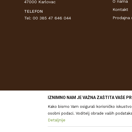
O nama
47000 Karlovac
Kontakt
TELEFON
Prodajna 
Tel: 00 385 47 646 044
IZNIMNO NAM JE VAŽNA ZAŠTITA VAŠE PR
Kako bismo Vam osigurali korisničko iskustvo 
osobni podaci. Voditelj obrade vaših podataka je Drv
analitičkih izvješća, ali i za prilagođavanje
Detaljnije
Nastojimo biti što precizniji u
kolačićima i drugim tehnologijama u
Pravilim
informacija. Svi proizvodi pri