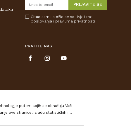
PRIJAVITE SE
odataka
Uvjetima
Čitao sam i složio se sa
poslovanja
i pravilima privatnosti
PRATITE NAS
tehnologije putem kojih se obrađuju Vaši
izradu statističkih i
očitajte u našim
Pravilima o privatnosti
, a o
 potpunosti jamčiti točnost svih
urirati. Ukoliko Vas zanima više kliknite na
e znači da su uvijek dostupni u