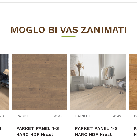
Vrijednost
PARKET
MOGLO BI VAS ZANIMATI
Drvo
14
725
130
BARLINEK S.A.
90
PARKET
9193
PARKET
9192
P
S
PARKET PANEL 1-S
PARKET PANEL 1-S
P
HARO HDF Hrast
HARO HDF Hrast
H