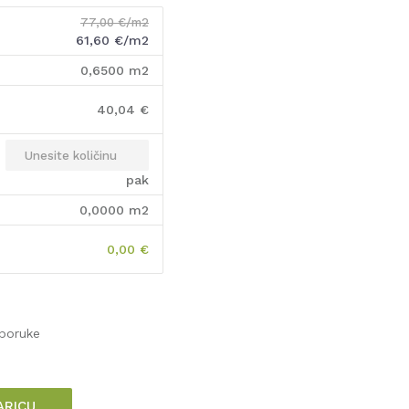
77,00
€/m2
61,60
€/m2
0,6500
m2
40,04
€
pak
0,0000
m2
0,00
€
sporuke
ARICU