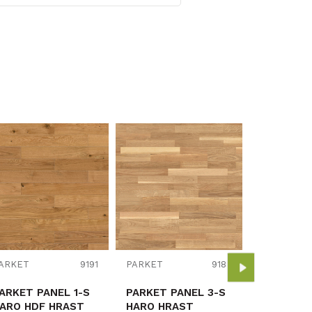
PARKET
PARKET P
HARO HR
RUSTIK 5
ARKET
9191
PARKET
9188
lak
51,45
€/
13,5/180
ARKET PANEL 1-S
PARKET PANEL 3-S
73,50
€/m
p=3,17
ARO HDF HRAST
HARO HRAST