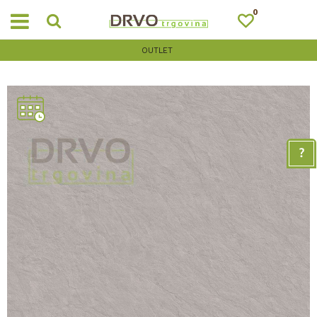
0
OUTLET