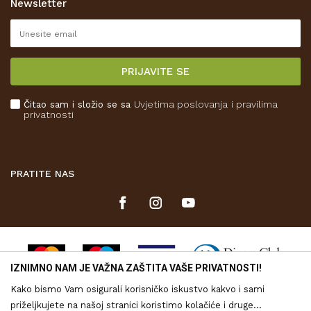
Newsletter
Pravo na odustajanje
Reklamacije
Isporuka
PRIJAVITE SE
Povrat novca
Plaćanje karticama
Čitao sam i složio se sa
Uvjetima poslovanja
i pravilima
Kako kupiti
privatnosti
Što dobivam registracijom?
PRATITE NAS
IZNIMNO NAM JE VAŽNA ZAŠTITA VAŠE PRIVATNOSTI!
Kako bismo Vam osigurali korisničko iskustvo kakvo i sami
priželjkujete na našoj stranici koristimo kolačiće i druge