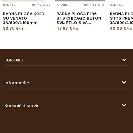
RADNE PLOČE
RP_K023_SU
RADNE PLOČE
RP_F186_ST9
RADNE PLOČE
RADNA PLOČA K023
RADNA PLOČA F186
RADNA PL
SU VENATO
ST9 CHICAGO BETON
ST76 PREM
38/600/4100mm
SVIJETLO SIVA
38/600/4
38/600/4100mm
EGGER
33,75
€/m
47,63
€/m
49,06
€/m
EGGER
KONTAKT
DRVONA D.O.O.
Antuna Mihanovića 7,
47000 Karlovac
Informacije
TELEFON
O nama
Tel: 00 385 47 646 044
Kontakt
Korisnički servis
Prodajna mjesta
Opći uvjeti poslovanja
Zaštita privatnosti i osobnih podataka
Korištenje kolačića