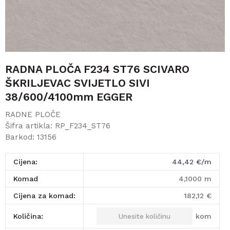
RADNA PLOČA F234 ST76 SCIVARO
ŠKRILJEVAC SVIJETLO SIVI
38/600/4100mm EGGER
RADNE PLOČE
Šifra artikla:
RP_F234_ST76
Barkod:
13156
Cijena:
44,42
€/m
komad
4,1000
m
Cijena za komad:
182,12
€
kom
Količina: