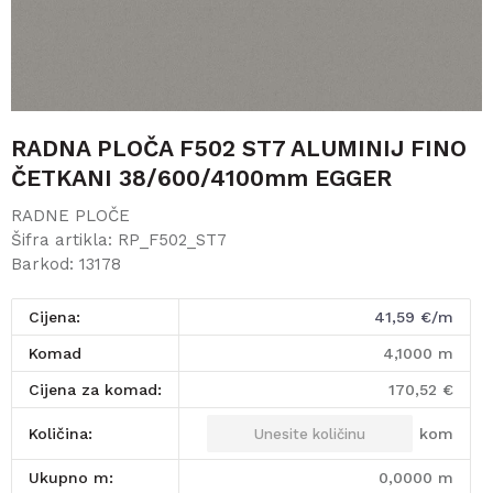
RADNA PLOČA F502 ST7 ALUMINIJ FINO
ČETKANI 38/600/4100mm EGGER
RADNE PLOČE
Šifra artikla:
RP_F502_ST7
Barkod:
13178
Cijena:
41,59
€/m
komad
4,1000
m
Cijena za komad:
170,52
€
kom
Količina:
Ukupno m:
0,0000
m