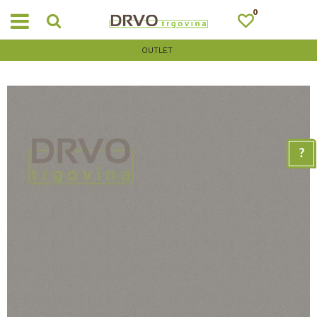
0
OUTLET