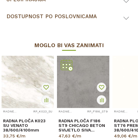
DOSTUPNOST PO POSLOVNICAMA
MOGLO BI VAS ZANIMATI
RADNE PLOČE
RP_K023_SU
RADNE PLOČE
RP_F186_ST9
RADNE PLOČE
RADNA PLOČA K023
RADNA PLOČA F186
RADNA PL
SU VENATO
ST9 CHICAGO BETON
ST76 PREM
38/600/4100mm
SVIJETLO SIVA
38/600/4
38/600/4100mm
EGGER
33,75
€/m
47,63
€/m
49,06
€/m