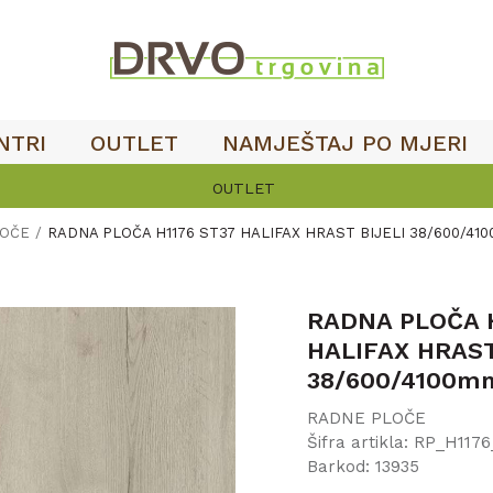
NTRI
OUTLET
NAMJEŠTAJ PO MJERI
OUTLET
LOČE
RADNA PLOČA H1176 ST37 HALIFAX HRAST BIJELI 38/600/4
RADNA PLOČA H
HALIFAX HRAST
38/600/4100m
RADNE PLOČE
Šifra artikla:
RP_H1176
Barkod:
13935