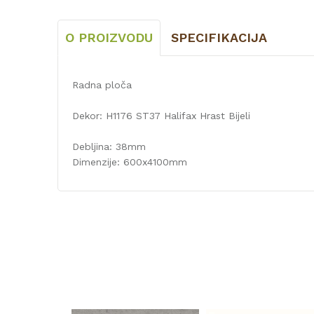
O PROIZVODU
SPECIFIKACIJA
Radna ploča
Dekor: H1176 ST37 Halifax Hrast Bijeli
Debljina: 38mm
Dimenzije: 600x4100mm
Karakteristika
Kategorija
Debljina/Visina (mm)
Vrsta materijala
Dužina (mm)