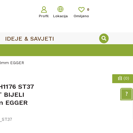
0
Profil
Lokacija
Omiljeno
IDEJE & SAVJETI
100mm EGGER
(
0
)
1176 ST37
 BIJELI
m EGGER
_ST37