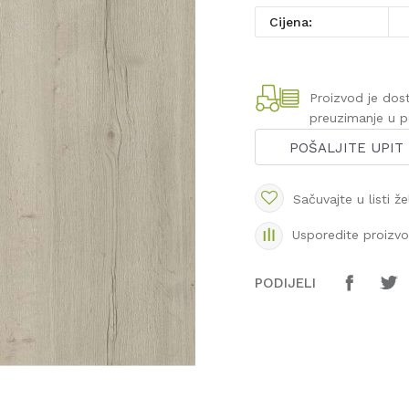
Cijena:
Proizvod je do
preuzimanje u 
POŠALJITE UPIT
Sačuvajte u listi že
Usporedite proizv
PODIJELI