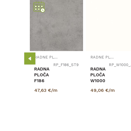
Širina (mm)
PLOČE
Naziv proizvođača
RP_K023_SU
m
4100mm
RADNE PLOČE
RADNE PLOČE
RP_F186_ST9
RP
RADNA
RADNA
PLOČA
PLOČA
F186
W1000
ST9
ST76
47,63
€/m
49,06
€/m
CHICAGO
PREMIUM
BETON
BIJELA
SVIJETLO
38/600/4100mm
SIVA
EGGER
38/600/4100mm
EGGER