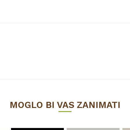
Vrijednost
RADNE PLOČE
MOGLO BI VAS ZANIMATI
38
Prešano drvo
4100