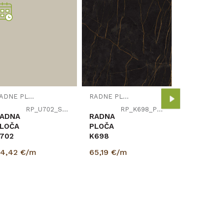
RADNE 
RADNA
PLOČA
K698
PN
34,79
€/
RADNE PLOČE
RADNE PLOČE
NERO
BRONZO
RP_U702_ST78
RP_K698_PN_900
ADNA
RADNA
38/635/
LOČA
PLOČA
702
K698
T78
PN
4,42
€/m
65,19
€/m
AŠMIR
NERO
IVA
BRONZO
8/600/4100mm
38/900/4100mm
GGER