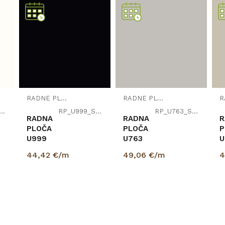
600
EGGER
RADNE PLOČE
RADNE PLOČE
_W1000_ST76
RP_U999_ST78
RP_U763_ST76
RADNA
RADNA
R
PLOČA
PLOČA
P
U999
U763
U
ST78
ST76
S
44,42
€/m
49,06
€/m
4
CRNA
PEARL
K
38/600/4100mm
SIVA
S
EGGER
38/600/4100mm
3
EGGER
E