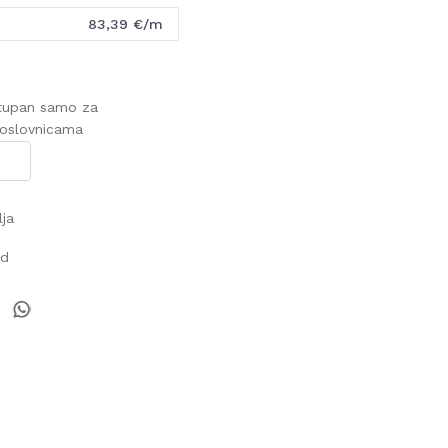
83,39
€/m
stupan samo za
poslovnicama
lja
od