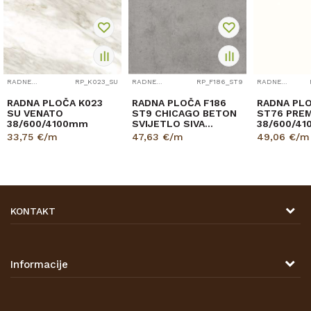
RADNE PLOČE
RP_K023_SU
RADNE PLOČE
RP_F186_ST9
RADNE PLOČE
RADNA PLOČA K023
RADNA PLOČA F186
RADNA PL
SU VENATO
ST9 CHICAGO BETON
ST76 PREM
38/600/4100mm
SVIJETLO SIVA
38/600/4
38/600/4100mm
EGGER
33,75
€/m
47,63
€/m
49,06
€/m
EGGER
KONTAKT
DRVONA D.O.O.
Antuna Mihanovića 7,
47000 Karlovac
Informacije
TELEFON
O nama
Tel: 00 385 47 646 044
Kontakt