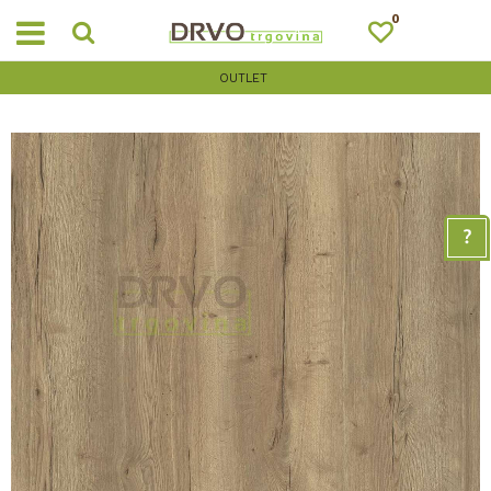
0
OUTLET