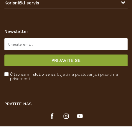
Korisnički servis
Prodajna mjesta
Opći uvjeti poslovanja
Zaštita privatnosti i osobnih podataka
Korištenje kolačića
Newsletter
Pravo na odustajanje
Reklamacije
Isporuka
PRIJAVITE SE
Povrat novca
Plaćanje karticama
Čitao sam i složio se sa
Uvjetima poslovanja
i pravilima
Kako kupiti
privatnosti
Što dobivam registracijom?
PRATITE NAS