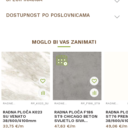
DOSTUPNOST PO POSLOVNICAMA
MOGLO BI VAS ZANIMATI
RADNE PLOČE
RP_K023_SU
RADNE PLOČE
RP_F186_ST9
RADNE PLOČE
RADNA PLOČA K023
RADNA PLOČA F186
RADNA PL
SU VENATO
ST9 CHICAGO BETON
ST76 PREM
38/600/4100mm
SVIJETLO SIVA
38/600/4
38/600/4100mm
EGGER
33,75
€/m
47,63
€/m
49,06
€/m