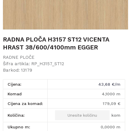
RADNA PLOČA H3157 ST12 VICENTA
HRAST 38/600/4100mm EGGER
RADNE PLOČE
Šifra artikla:
RP_H3157_ST12
Barkod:
13179
Cijena:
43,68
€/m
komad
4,1000
m
Cijena za komad:
179,09
€
kom
Količina:
Ukupno m:
0,0000
m