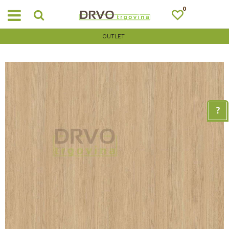
0
OUTLET