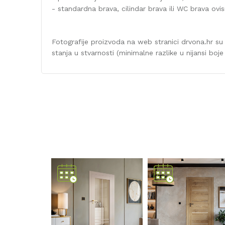
- standardna brava, cilindar brava ili WC brava ovi
Fotografije proizvoda na web stranici drvona.hr su
stanja u stvarnosti (minimalne razlike u nijansi boje i
Karakteristika
Kategorija
Boja
Naziv proizvođača
SOBNA VRATA
FOILED.NORMA.DECOR4