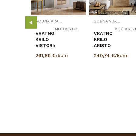
kom
SOBNA VRATA
SOBNA VRATA
MOD.VISTORIA
MOD.ARIS
VRATNO
VRATNO
KRILO
KRILO
VISTORIA
ARISTO
261,86
€/kom
240,74
€/kom