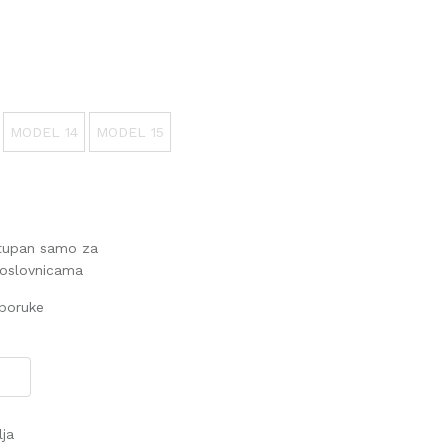
MODEL 14
MODEL 15
stupan samo za
poslovnicama
sporuke
lja