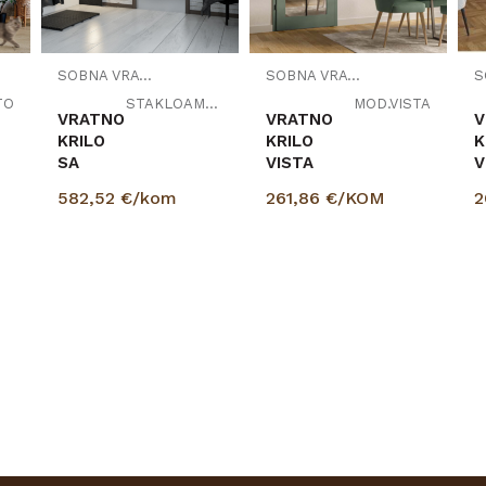
SOBNA VRATA
SOBNA VRATA
TO
STAKLOAMBER
MOD.VISTA
VRATNO
VRATNO
V
KRILO
KRILO
K
SA
VISTA
V
STAKLOM
582,52
€/kom
261,86
€/KOM
2
AMBER
PROVJERITE
DOSTUPNOST