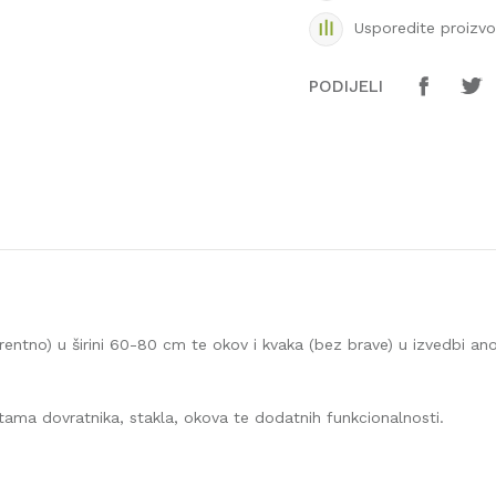
Usporedite proizv
PODIJELI
parentno) u širini 60-80 cm te okov i kvaka (bez brave) u izvedbi a
stama dovratnika, stakla, okova te dodatnih funkcionalnosti.