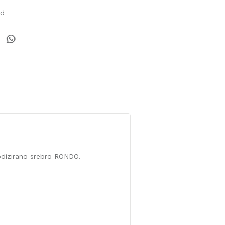
od
nodizirano srebro RONDO.