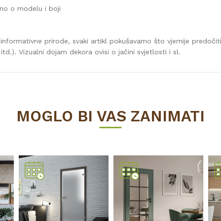
sno o modelu i boji
 informativne prirode, svaki artikl pokušavamo što vjernije predoč
td.). Vizualni dojam dekora ovisi o jačini svjetlosti i sl.
Vrijednost
SOBNA VRATA
MOGLO BI VAS ZANIMATI
MODEL
INVADO Sp.z.o.o.