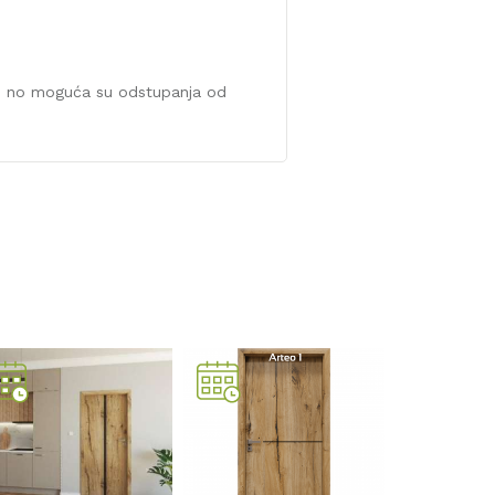
iti no moguća su odstupanja od
VRATNO
KRILO