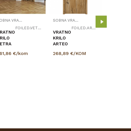
DECORAT
198,47
€
SOBNA VRATA
SOBNA VRATA
FOILED.VETRA
FOILED.ARTEO
RATNO
VRATNO
RILO
KRILO
ETRA
ARTEO
61,86
€/kom
268,89
€/KOM