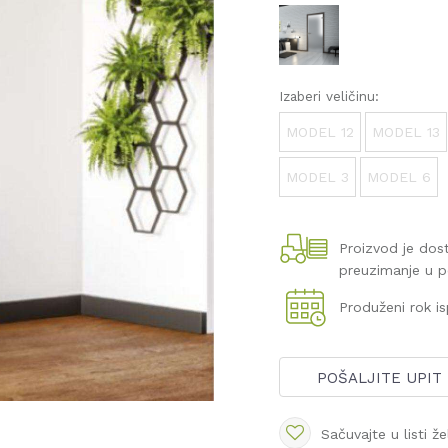
Izaberi veličinu:
MODEL 12
MODEL 13
MODEL 3
MODEL 6
Proizvod je do
preuzimanje u 
Produženi rok i
POŠALJITE UPIT
Sačuvajte u listi že