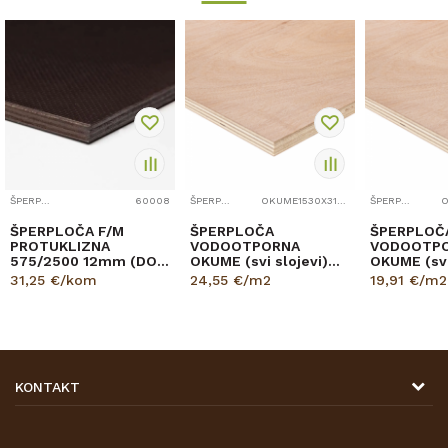
ŠPERPLOČE
60008
ŠPERPLOČE
OKUME1530X3100
ŠPERPLOČE
ŠPERPLOČA F/M
ŠPERPLOČA
ŠPERPLOČ
PROTUKLIZNA
VODOOTPORNA
VODOOTP
575/2500 12mm (DO
OKUME (svi slojevi)
OKUME (svi
ISTEKA ZALIHE)
1530/3100
1250/2500
31,25
€/kom
24,55
€/m2
19,91
€/m2
KONTAKT
DRVONA D.O.O.
Antuna Mihanovića 7,