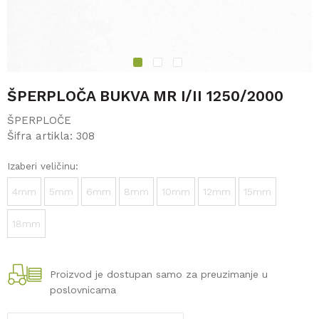
1
2
3
ŠPERPLOČA BUKVA MR I/II 1250/2000
ŠPERPLOČE
Šifra artikla:
308
Izaberi veličinu:
4mm
5mm
6mm
8mm
10mm
12mm
15mm
18mm
Proizvod je dostupan samo za preuzimanje u
poslovnicama