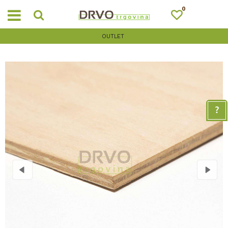
0
OUTLET