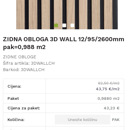
1
2
3
ZIDNA OBLOGA 3D WALL 12/95/2600mm
pak=0,988 m2
ZIDNE OBLOGE
Šifra artikla:
3DWALLCH
Barkod:
3DWALLCH
62,50
€/m2
Cijena:
43,75
€/m2
paket
0,9880
m2
Cijena za paket:
43,23
€
PAK
Količina: