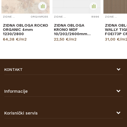
ZIDNE OBLOGE
ORGANR255
ZIDNE OBLOGE
8996
ZIDNE OBLOGE
ZIDNA OBLOGA ROCKO
ZIDNA OBLOGA
ZIDNA OBL
ORGANIC 4mm
KRONO MDF
WALLY TIG
1230/2800
10/202/2600mm
FOEI73P C
p=3,151 9002 BIJELA
8/180/26
64,38
€/m2
22,50
€/m2
31,00
€/m
pak=2,40
KONTAKT
DRVONA D.O.O.
Antuna Mihanovića 7,
47000 Karlovac
Informacije
TELEFON
O nama
Tel: 00 385 47 646 044
Kontakt
Korisnički servis
Prodajna mjesta
Opći uvjeti poslovanja