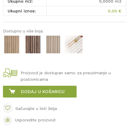
Ukupno m2:
0,0000
m2
Ukupni iznos:
0,00
€
Dostupno u više boja:
Proizvod je dostupan samo za preuzimanje u
poslovnicama
DODAJ U KOŠARICU
Sačuvajte u listi želja
Usporedite proizvod