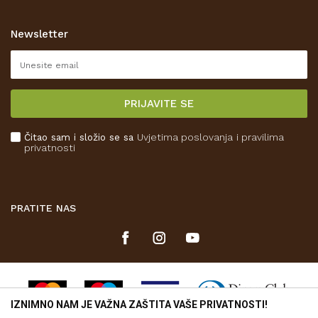
Zaštita privatnosti i osobnih podataka
Korištenje kolačića
Newsletter
Pravo na odustajanje
Reklamacije
Isporuka
PRIJAVITE SE
Povrat novca
Plaćanje karticama
Čitao sam i složio se sa
Uvjetima poslovanja
i pravilima
Kako kupiti
privatnosti
Što dobivam registracijom?
PRATITE NAS
IZNIMNO NAM JE VAŽNA ZAŠTITA VAŠE PRIVATNOSTI!