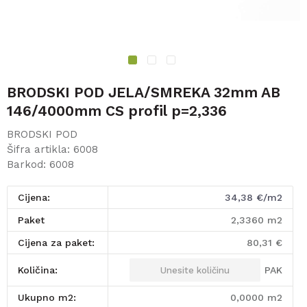
1
2
3
BRODSKI POD JELA/SMREKA 32mm AB
146/4000mm CS profil p=2,336
BRODSKI POD
Šifra artikla:
6008
Barkod:
6008
Cijena:
34,38
€/m2
paket
2,3360
m2
Cijena za paket:
80,31
€
PAK
Količina:
Ukupno m2:
0,0000
m2