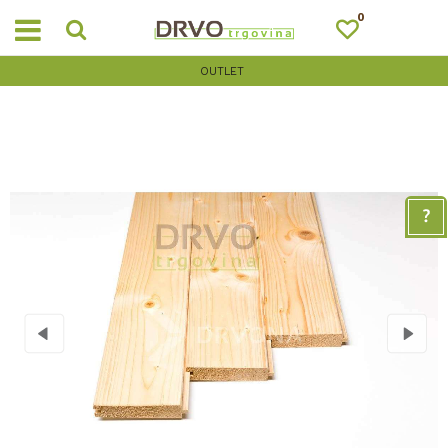
0
OUTLET