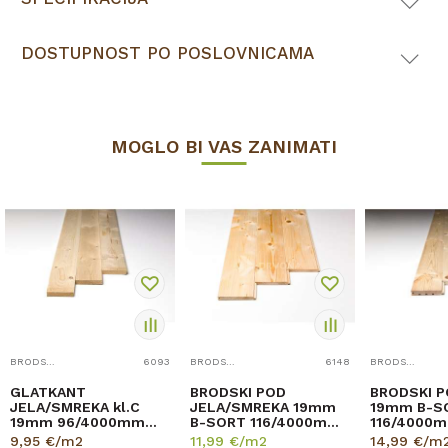
DOSTUPNOST PO POSLOVNICAMA
MOGLO BI VAS ZANIMATI
BRODSKI POD
6093
BRODSKI POD
6148
BRODSKI POD
GLATKANT
BRODSKI POD
BRODSKI P
JELA/SMREKA kl.C
JELA/SMREKA 19mm
19mm B-S
19mm 96/4000mm
B-SORT 116/4000mm
116/4000m
p=0,384m2
CS profil p=2,784
9,95
€/m2
11,99
€/m2
14,99
€/m