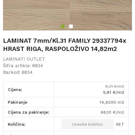
1
2
LAMINAT 7mm/Kl.31 FAMILY 29337794x
HRAST RIGA, RASPOLOŽIVO 14,82m2
LAMINATI OUTLET
Šifra artikla:
8834
Barkod:
8834
8,31
€/m2
Cijena:
5,81
€/m2
pakiranje
14,8200
m2
Cijena za pakiranje:
86,10
€/m2
SET
Količina: