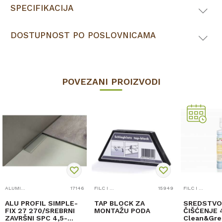
SPECIFIKACIJA
DOSTUPNOST PO POSLOVNICAMA
POVEZANI PROIZVODI
ALUMINIJSKI PROFILI
17146
FILC I PRIBOR
15949
FILC I PRIBOR
ALU PROFIL SIMPLE-
TAP BLOCK ZA
SREDSTVO
FIX 27 270/SREBRNI
MONTAŽU PODA
ČIŠĆENJE 
ZAVRŠNI SPC 4,5-
Clean&Gre