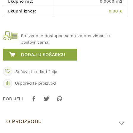
Ukupno m2:
0,0000
m2
Ukupni iznos:
0,00
€
Proizvod je dostupan samo za preuzimanje u
poslovnicama
DODAJ U KOŠARICU
Sačuvajte u listi želja
Usporedite proizvod
PODIJELI
O PROIZVODU