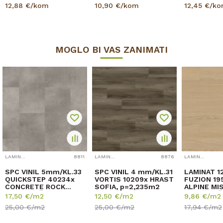
5,5mm
LAMINAT 5
12,88
€/kom
10,90
€/kom
12,45
€/k
MOGLO BI VAS ZANIMATI
LAMINATI OUTLET
8811
LAMINATI OUTLET
8876
LAMINATI OUTLET
SPC VINIL 5mm/KL.33
SPC VINIL 4 mm/KL.31
LAMINAT 1
QUICKSTEP 40234x
VORTIS 10209x HRAST
FUZION 19
CONCRETE ROCK
SOFIA, p=2,235m2
ALPINE MI
RASPOLOŽIVO
RASPOLOŽ
17,50
€/m2
12,50
€/m2
9,86
€/m2
18,476m2
23,38m2
25,00
€/m2
25,00
€/m2
17,94
€/m2