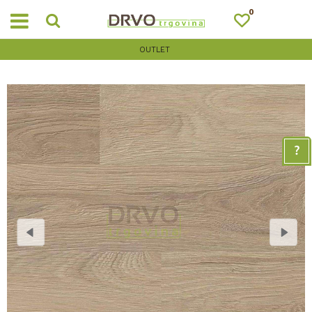
0
OUTLET