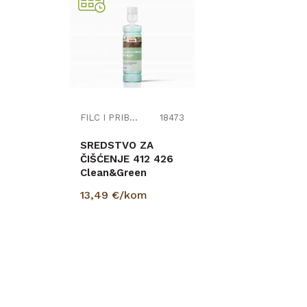
Širina (mm)
Naziv proizvođača
FILC I PRIBOR
18473
SREDSTVO ZA
ČIŠĆENJE 412 426
Clean&Green
Intensive DISANO
13,49
€/kom
500ml
PROVJERITE
DOSTUPNOST