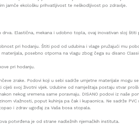
 im jamče ekološku prihvatljivost te neškodljivost po zdravlje.
m drva. Elastična, mekana i udobno topla, ovaj inovativan sloj štit
obnost pri hodanju. Štiti pod od udubina i vlage pružajući mu pobo
nih materijala, posebno otporna na vlagu zbog čega su disano Clas
ukove pri hodanju.
unčeve zrake. Podovi koji u sebi sadrže umjetne materijale mogu s
sti cijeli svoj životni vijek. Udubine od namještaja postaju stvar pro
se nakon nekog vremena same poravnaju. DISANO podovi iz naše po
nom vlažnosti, poput kuhinja pa čak i kupaonica. Ne sadrže PVC ni
 topao i zdrav ugođaj za Vaša bosa stopala.
dova potvrđena je od strane nadležnih njemačkih instituta.