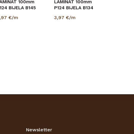
AMINAT 100mm
LAMINAT 100mm
124 BIJELA B145
P124 BIJELA B134
5/100/2400
15/100/2400
,97
€/m
3,97
€/m
RESTIGE
PRESTIGE
PRIPREMLJENA ZA
.
Newsletter