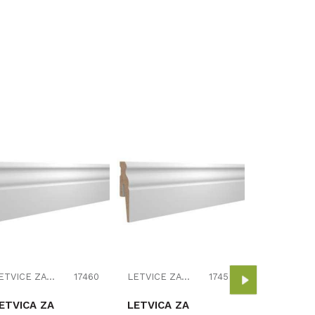
PVC LETV
LAMINAT 
MAT 2,5m
3,33
€/m
LETVICE ZA LAMINAT
17460
LETVICE ZA LAMINAT
17459
ETVICA ZA
LETVICA ZA