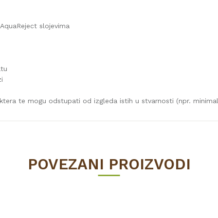
i AquaReject slojevima
atu
i
ktera te mogu odstupati od izgleda istih u stvarnosti (npr. minimaln
Vrijednost
LETVICE ZA LAMINAT
POVEZANI PROIZVODI
58
natur
2200