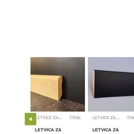
LETVICE ZA LAMINAT
17453
ZA
 70mm
 SF446L1
6/K489
LETVICE ZA LAMINAT
17040
LETVICE ZA LAMINAT
174
LETVICA ZA
LETVICA ZA