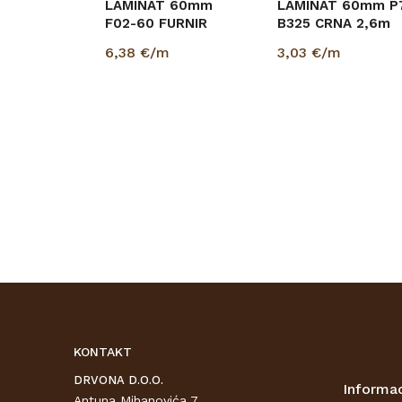
LAMINAT 60mm
LAMINAT 60mm P
F02-60 FURNIR
B325 CRNA 2,6m
6,38
€/m
3,03
€/m
KONTAKT
DRVONA D.O.O.
Informac
Antuna Mihanovića 7,