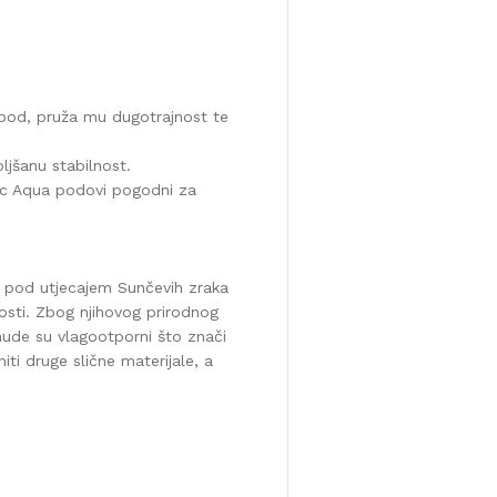
i pod, pruža mu dugotrajnost te
ljšanu stabilnost.
sic Aqua podovi pogodni za
e pod utjecajem Sunčevih zraka
šlosti. Zbog njihovog prirodnog
nude su vlagootporni što znači
ti druge slične materijale, a