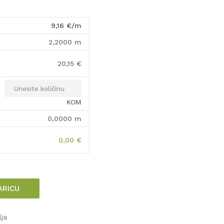
9,16
€/m
2,2000
m
20,15
€
KOM
0,0000
m
0,00
€
ARICU
lja