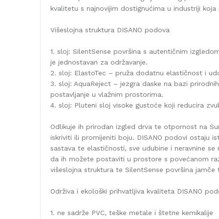
kvalitetu s najnovijim dostignućima u industriji koja
Višeslojna struktura DISANO podova
1. sloj: SilentSense površina s autentičnim izgledo
je jednostavan za održavanje.
2. sloj: ElastoTec – pruža dodatnu elastičnost i ud
3. sloj: AquaReject – jezgra daske na bazi prirod
postavljanje u vlažnim prostorima.
4. sloj: Pluteni sloj visoke gustoće koji reducira zv
Odlikuje ih prirodan izgled drva te otpornost na S
iskriviti ili promijeniti boju. DISANO podovi ostaju i
sastava te elastičnosti, sve udubine i neravnine 
da ih možete postaviti u prostore s povećanom razi
višeslojna struktura te SilentSense površina jamče
Održiva i ekološki prihvatljiva kvaliteta DISANO po
1. ne sadrže PVC, teške metale i štetne kemikalije