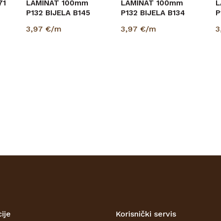
71
LAMINAT 100mm
LAMINAT 100mm
L
P132 BIJELA B145
P132 BIJELA B134
P
15/100/2400
15/100/2400
1
3,97
€/m
3,97
€/m
3
(PRIPREMLJENA ZA
P
BOJANJE)
(
..
ije
Korisnički servis