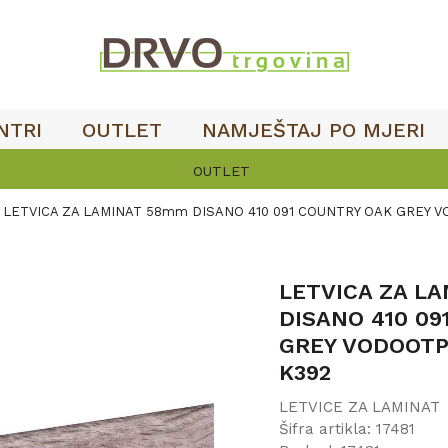
NTRI
OUTLET
NAMJEŠTAJ PO MJERI
OUTLET
LETVICA ZA LAMINAT 58mm DISANO 410 091 COUNTRY OAK GREY 
LETVICA ZA L
DISANO 410 09
GREY VODOOTP
K392
LETVICE ZA LAMINAT
Šifra artikla:
17481