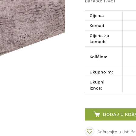
Barkod:
17481
Cijena:
komad
Cijena za
komad:
Količina:
Ukupno m:
Ukupni
iznos:
DODAJ U KOŠ
Sačuvajte u listi že