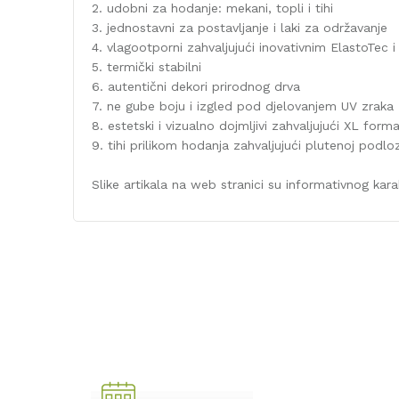
2. udobni za hodanje: mekani, topli i tihi
3. jednostavni za postavljanje i laki za održavanje
4. vlagootporni zahvaljujući inovativnim ElastoTec 
5. termički stabilni
6. autentični dekori prirodnog drva
7. ne gube boju i izgled pod djelovanjem UV zraka
8. estetski i vizualno dojmljivi zahvaljujući XL form
9. tihi prilikom hodanja zahvaljujući plutenoj podloz
Slike artikala na web stranici su informativnog kara
Karakteristika
Kategorija
Debljina/Visina (mm)
Dekor
Dužina (mm)